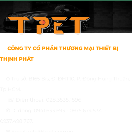
CÔNG TY CỔ PHẦN THƯƠNG MẠI THIẾT BỊ
THỊNH PHÁT
⊙ Trụ sở: B165 Bis, Đ. ĐHT10, P. Đông Hưng Thuận,
Tp.HCM.
☏ Điện thoại: 028.3535.1596
✆ Di động: 0941.633.693 - 0975.674.534. -
0937.498.767.
✉ Email: info@tpet.com.vn