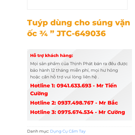
Tuýp dùng cho súng vặn ốc ¾ ” JTC-649036
Tuýp dùng cho súng vặn
ốc ¾ ” JTC-649036
Hỗ trợ khách hàng:
Mọi sản phẩm của Thịnh Phát bán ra đều được
bảo hành 12 tháng miễn phí, mọi hư hỏng
hoặc cần hỗ trợ vui lòng liên hệ .
Hotline 1: 0941.633.693 - Mr Tiến
Cường
Hotline 2: 0937.498.767 - Mr Bắc
Hotline 3: 0975.674.534 - Mr Cường
Danh mục:
Dụng Cụ Cầm Tay