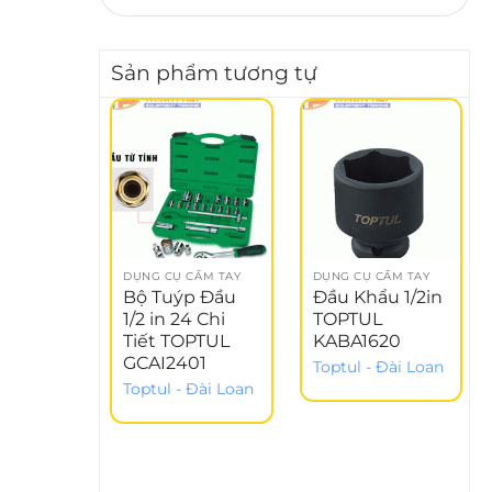
Sản phẩm tương tự
DỤNG CỤ CẦM TAY
DỤNG CỤ CẦM TAY
Bộ Tuýp Đầu
Đầu Khẩu 1/2in
1/2 in 24 Chi
TOPTUL
Tiết TOPTUL
KABA1620
GCAI2401
Toptul - Đài Loan
Toptul - Đài Loan