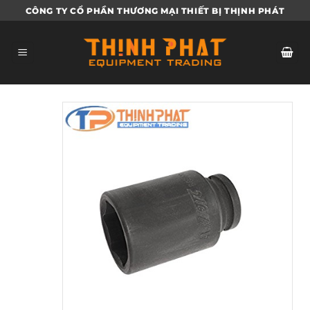
Bỏ
CÔNG TY CỔ PHẦN THƯƠNG MẠI THIẾT BỊ THỊNH PHÁT
qua
nội
dung