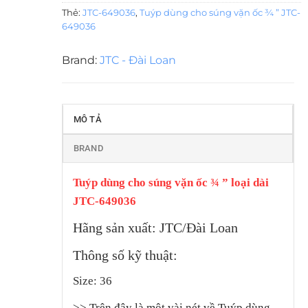
Thẻ:
JTC-649036
,
Tuýp dùng cho súng vặn ốc ¾ ” JTC-
649036
Brand:
JTC - Đài Loan
MÔ TẢ
BRAND
Tuýp dùng cho súng vặn ốc ¾ ” loại dài
JTC-649036
Hãng sản xuất: JTC/Đài Loan
Thông số kỹ thuật:
Size: 36
>>
Trên đây là một vài nét về Tuýp dùng