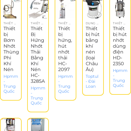
THIẾT BỊ GARAGE
THIẾT BỊ DẦU NHỚT
THIẾT BỊ DẦU NHỚT
DỤNG CỤ KHÍ NÉN
THIẾT BỊ GARAGE
Thiết
Thiết
Thiết
Thiết
Thiết
bị
Bị
bị
bị hút
bị hút
Bơm
Hứng
hứng,
bằng
nhớt
Nhớt
Nhớt
hút
khí
dùng
Thùng
Thải
nhớt
nén
điện
Phi
Bằng
thải
(loại
HD-
Khí
Khí
HC-
Châu
2350
Nén
Nén
2097
Âu)
Hpmm
HC-
-
Hpmm
Hpmm
Toptul
Trung
3285A
-
-
- Đài
Quốc
Trung
Trung
Loan
Hpmm
Quốc
Quốc
-
Trung
Quốc