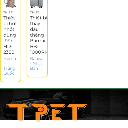
THIẾT BỊ GARAGE
THIẾT BỊ GARAGE
Thiết
Thiết bị
bị hút
thay
nhớt
dầu
dùng
thắng
điện
Banzai
HD-
BB-
2380
1000RN
Hpmm
Banzai
-
- Nhật
Trung
Bản
Quốc