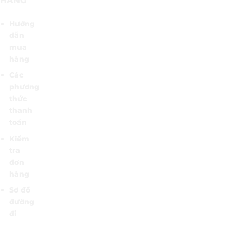
HÀNG
Hướng
dẫn
mua
hàng
Các
phương
thức
thanh
toán
Kiểm
tra
đơn
hàng
Sơ đồ
đường
đi