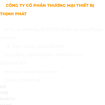
CÔNG TY CỔ PHẦN THƯƠNG MẠI THIẾT BỊ
THỊNH PHÁT
⊙ Trụ sở: B165 Bis, Đ. ĐHT10, P. Đông Hưng Thuận,
Tp.HCM.
☏ Điện thoại: 028.3535.1596
✆ Di động: 0941.633.693 - 0975.674.534. -
0937.498.767.
✉ Email: info@tpet.com.vn
☑ Mst: 0316192749
HỖ
TRỢ
KHÁCH