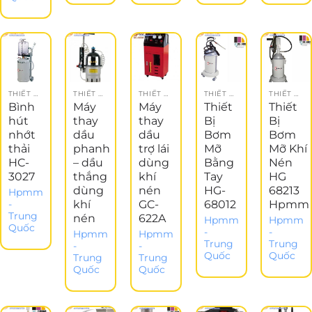
THIẾT BỊ GARAGE
THIẾT BỊ GARAGE
THIẾT BỊ GARAGE
THIẾT BỊ GARAGE
THIẾT BỊ GARAGE
Bình
Máy
Máy
Thiết
Thiết
hút
thay
thay
Bị
Bị
nhớt
dầu
dầu
Bơm
Bơm
thải
phanh
trợ lái
Mỡ
Mỡ Khí
HC-
– dầu
dùng
Bằng
Nén
3027
thắng
khí
Tay
HG
dùng
nén
HG-
68213
Hpmm
khí
GC-
68012
Hpmm
-
Trung
nén
622A
Hpmm
Hpmm
Quốc
-
-
Hpmm
Hpmm
Trung
Trung
-
-
Quốc
Quốc
Trung
Trung
Quốc
Quốc