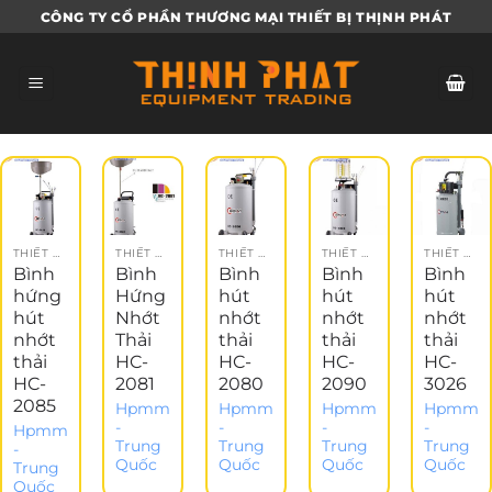
Bỏ
CÔNG TY CỔ PHẦN THƯƠNG MẠI THIẾT BỊ THỊNH PHÁT
qua
nội
dung
THIẾT BỊ GARAGE
THIẾT BỊ GARAGE
THIẾT BỊ GARAGE
THIẾT BỊ GARAGE
THIẾT BỊ GARAGE
Bình
Bình
Bình
Bình
Bình
hứng
Hứng
hút
hút
hút
hút
Nhớt
nhớt
nhớt
nhớt
nhớt
Thải
thải
thải
thải
thải
HC-
HC-
HC-
HC-
HC-
2081
2080
2090
3026
2085
Hpmm
Hpmm
Hpmm
Hpmm
-
-
-
-
Hpmm
Trung
Trung
Trung
Trung
-
Quốc
Quốc
Quốc
Quốc
Trung
Quốc