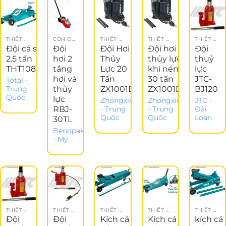
THIẾT BỊ GARAGE
CON ĐỘI TAY + KHÍ NÉN
THIẾT BỊ GARAGE
THIẾT BỊ GARAGE
THIẾT BỊ GARAGE
Đội cá sấu
Đội
Đội Hơi
Đội hơi
Đội
2.5 tấn
hơi 2
Thủy
thủy lực
thuỷ
THT108256
tầng
Lực 20
khí nén
lực
hơi và
Tấn
30 tấn
JTC-
Total -
thủy
ZX1001B
ZX1001D
BJ120
Trung
Quốc
lực
Zhongxing
Zhongxing
JTC -
RBJ-
- Trung
- Trung
Đài
Quốc
Quốc
Loan
30TL
Bendpak
- Mỹ
THIẾT BỊ GARAGE
THIẾT BỊ GARAGE
THIẾT BỊ GARAGE
THIẾT BỊ GARAGE
THIẾT BỊ GARAGE
Đội
Đội
Kích cá
Kích cá
kích cá