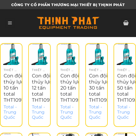
Bỏ
CÔNG TY CỔ PHẦN THƯƠNG MẠI THIẾT BỊ THỊNH PHÁT
qua
nội
dung
THIẾT BỊ GARAGE
THIẾT BỊ GARAGE
THIẾT BỊ GARAGE
THIẾT BỊ GARAGE
THIẾT BỊ GARAGE
Con đội
Con đội
Con đội
Con đội
Con đội
thủy lực
thủy lực
thủy lực
thủy lực
thủy lự
10 tấn
12 tấn
20 tấn
30 tấn
50 tấn
total
total
total
total
total
THT109102
THT109122
THT109202
THT109302
THT109
Total -
Total -
Total -
Total -
Total -
Trung
Trung
Trung
Trung
Trung
Quốc
Quốc
Quốc
Quốc
Quốc