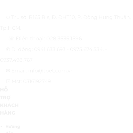
⊙ Trụ sở: B165 Bis, Đ. ĐHT10, P. Đông Hưng Thuận,
Tp.HCM.
☏ Điện thoại: 028.3535.1596
✆ Di động: 0941.633.693 - 0975.674.534. -
0937.498.767.
✉ Email: info@tpet.com.vn
☑ Mst: 0316192749
HỖ
TRỢ
KHÁCH
HÀNG
Hướng