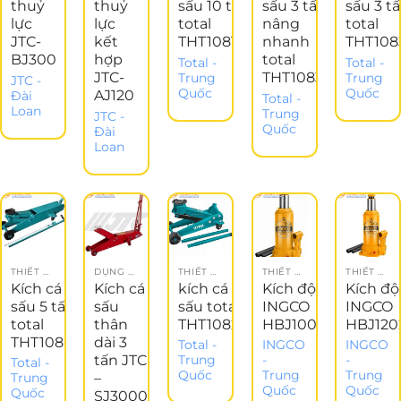
thuỷ
thuỷ
sấu 10 tấn
sấu 3 tấn
sấu 3 t
lực
lực
total
nâng
total
JTC-
kết
THT10810L
nhanh
THT108
BJ300
hợp
total
Total -
Total -
JTC-
THT10834
Trung
Trung
JTC -
Quốc
Quốc
AJ120
Đài
Total -
Loan
Trung
JTC -
Quốc
Đài
Loan
THIẾT BỊ GARAGE
DỤNG CỤ CẦM TAY
THIẾT BỊ GARAGE
THIẾT BỊ NÂNG ĐỠ
THIẾT BỊ NÂNG ĐỠ
Kích cá
Kích cá
kích cá
Kích đội
Kích độ
sấu 5 tấn
sấu
sấu total
INGCO
INGCO
total
thân
THT10821
HBJ1002
HBJ120
THT10805L
dài 3
Total -
INGCO
INGCO
tấn JTC
Trung
-
-
Total -
Quốc
Trung
Trung
–
Trung
Quốc
Quốc
Quốc
SJ3000