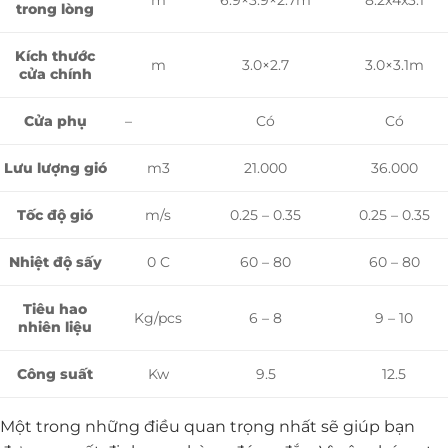
m
6.9×3.9×2.7m
8.2x4x3.1
trong lòng
Kích thước
m
3.0×2.7
3.0×3.1m
cửa chính
–
Cửa phụ
Có
Có
Lưu lượng gió
m3
21.000
36.000
Tốc độ gió
m/s
0.25 – 0.35
0.25 – 0.35
Nhiệt độ sấy
0 C
60 – 80
60 – 80
Tiêu hao
Kg/pcs
6 – 8
9 – 10
nhiên liệu
Công suất
Kw
9.5
12.5
Một trong những điều quan trọng nhất sẽ giúp bạn