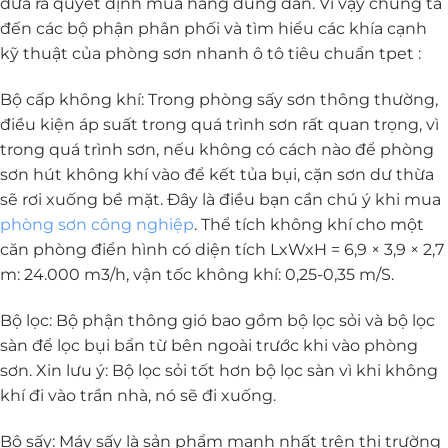
đưa ra quyết định mua hàng đúng đắn. Vì vậy chúng ta
đến các bộ phận phân phối và tìm hiểu các khía cạnh
kỹ thuật của phòng sơn nhanh ô tô tiêu chuẩn tpet :
Bộ cấp không khí: Trong phòng sấy sơn thông thường,
điều kiện áp suất trong quá trình sơn rất quan trọng, vì
trong quá trình sơn, nếu không có cách nào để phòng
sơn hút không khí vào để kết tủa bụi, cặn sơn dư thừa
sẽ rơi xuống bề mặt. Đây là điều bạn cần chú ý khi mua
phòng sơn công nghiệp
. Thể tích không khí cho một
căn phòng điển hình có diện tích LxWxH = 6,9 × 3,9 × 2,7
m: 24.000 m3/h, vận tốc không khí: 0,25-0,35 m/S.
Bộ lọc: Bộ phận thông gió bao gồm bộ lọc sỏi và bộ lọc
sàn để lọc bụi bẩn từ bên ngoài trước khi vào phòng
sơn. Xin lưu ý: Bộ lọc sỏi tốt hơn bộ lọc sàn vì khi không
khí đi vào trần nhà, nó sẽ đi xuống.
Bộ sấy: Máy sấy là sản phẩm mạnh nhất trên thị trường