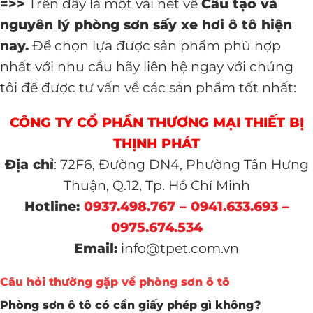
=>>
Trên đây là một vài nét về
Cấu tạo và
nguyên lý phòng sơn sấy xe hơi ô tô hiện
nay.
Để chọn lựa được sản phẩm phù hợp
nhất với nhu cầu hãy liên hệ ngay với chúng
tôi để được tư vấn về các sản phẩm tốt nhất:
CÔNG TY CỔ PHẦN THƯƠNG MẠI THIẾT BỊ
THỊNH PHÁT
Địa chỉ
: 72F6, Đường DN4, Phường Tân Hưng
Thuận, Q.12, Tp. Hồ Chí Minh
Hotline:
0937.498.767 – 0941.633.693 –
0975.674.534
Email:
info@tpet.com.vn
Câu hỏi thường gặp về phòng sơn ô tô
Phòng sơn ô tô có cần giấy phép gì không?