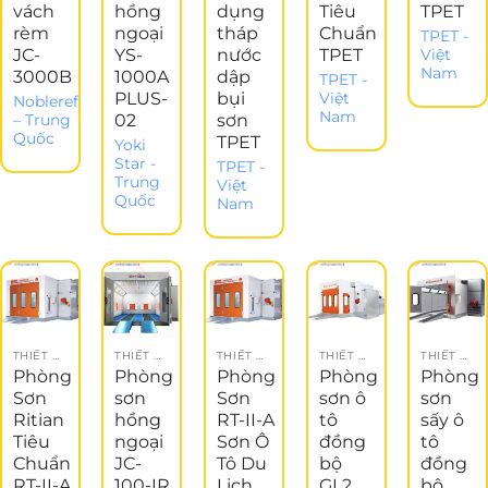
vách
hồng
dụng
Tiêu
TPET
rèm
ngoại
tháp
Chuẩn
TPET -
JC-
YS-
nước
TPET
Việt
Nam
3000B
1000A
dập
TPET -
PLUS-
bụi
Việt
Noblerefinish
Nam
02
sơn
– Trung
Quốc
TPET
Yoki
Star -
TPET -
Trung
Việt
Quốc
Nam
THIẾT BỊ GARAGE
THIẾT BỊ ĐỒNG SƠN
THIẾT BỊ GARAGE
THIẾT BỊ GARAGE
THIẾT BỊ GARAGE
Phòng
Phòng
Phòng
Phòng
Phòng
Sơn
sơn
Sơn
sơn ô
sơn
Ritian
hồng
RT-II-A
tô
sấy ô
Tiêu
ngoại
Sơn Ô
đồng
tô
Chuẩn
JC-
Tô Du
bộ
đồng
RT-II-A
100-IR
Lịch
GL2
bộ