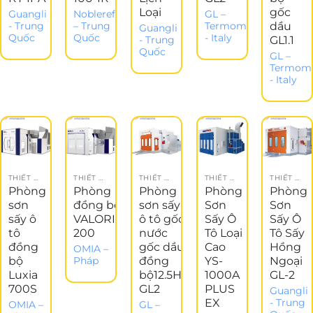
Loại
gốc
Guangli
Noblerefinish
GL –
dầu
- Trung
– Trung
Termomeccanica
Guangli
Quốc
Quốc
- Italy
GL1.1
- Trung
Quốc
GL –
Termome
- Italy
THIẾT BỊ GARAGE
THIẾT BỊ GARAGE
THIẾT BỊ GARAGE
THIẾT BỊ GARAGE
THIẾT BỊ GARAGE
Phòng
Phòng
Phòng
Phòng
Phòng
sơn
đồng bộ
sơn sấy
Sơn
Sơn
sấy ô
VALORIA
ô tô gốc
Sấy Ô
Sấy Ô
tô
200
nước
Tô Loại
Tô Sấy
đồng
gốc dầu
Cao
Hồng
OMIA –
bộ
đồng
YS-
Ngoại
Pháp
Luxia
bộ12.5HP
1000A
GL-2
700S
GL2
PLUS
Guangli
EX
- Trung
OMIA –
GL –