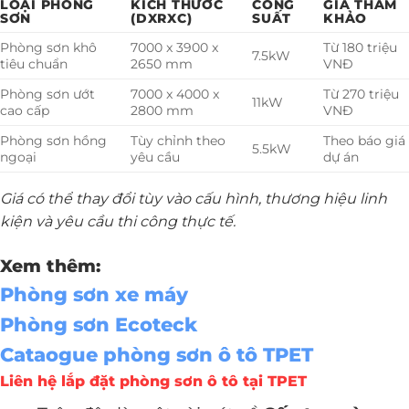
LOẠI PHÒNG
KÍCH THƯỚC
CÔNG
GIÁ THAM
SƠN
(DXRXC)
SUẤT
KHẢO
Phòng sơn khô
7000 x 3900 x
Từ 180 triệu
7.5kW
tiêu chuẩn
2650 mm
VNĐ
Phòng sơn ướt
7000 x 4000 x
Từ 270 triệu
11kW
cao cấp
2800 mm
VNĐ
Phòng sơn hồng
Tùy chỉnh theo
Theo báo giá
5.5kW
ngoại
yêu cầu
dự án
Giá có thể thay đổi tùy vào cấu hình, thương hiệu linh
kiện và yêu cầu thi công thực tế.
Xem thêm:
Phòng sơn xe máy
Phòng sơn Ecoteck
Cataogue phòng sơn ô tô TPET
Liên hệ lắp đặt phòng sơn ô tô tại TPET