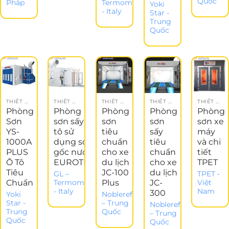
Quốc
Pháp
Termomeccanica
Yoki
- Italy
Star -
Trung
Quốc
THIẾT BỊ GARAGE
THIẾT BỊ GARAGE
THIẾT BỊ ĐỒNG SƠN
THIẾT BỊ ĐỒNG SƠN
THIẾT BỊ GARAGE
Phòng
Phòng
Phòng
Phòng
Phòng
Sơn
sơn sấy ô-
sơn
sơn
sơn xe
YS-
tô sử
tiêu
sấy
máy
1000A
dụng sơn
chuẩn
tiêu
và chi
PLUS
gốc nước
cho xe
chuẩn
tiết
Ô Tô
EUROTEK
du lịch
cho xe
TPET
Tiêu
JC-100
du lịch
GL –
TPET -
Chuẩn
Plus
JC-
Termomeccanica
Việt
- Italy
Nam
300
Yoki
Noblerefinish
Star -
– Trung
Noblerefinish
Trung
Quốc
– Trung
Quốc
Quốc