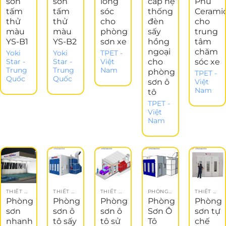
sơn
sơn
lồng
cấp hệ
Phủ
tấm
tấm
sóc
thống
Cerami
thử
thử
cho
đèn
cho
màu
màu
phòng
sấy
trung
YS-B1
YS-B2
sơn xe
hồng
tâm
ngoại
chăm
Yoki
Yoki
TPET -
cho
sóc xe
Star -
Star -
Việt
Trung
Trung
Nam
phòng
TPET -
Quốc
Quốc
sơn ô
Việt
Nam
tô
TPET -
Việt
Nam
THIẾT BỊ ĐỒNG SƠN
THIẾT BỊ GARAGE
THIẾT BỊ ĐỒNG SƠN
PHÒNG SƠN Ô TÔ
THIẾT BỊ GARAGE
Phòng
Phòng
Phòng
Phòng
Phòng
sơn
sơn ô
sơn ô
Sơn Ô
sơn tự
nhanh
tô sấy
tô sử
Tô
chế