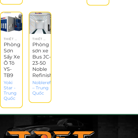
THIẾT BỊ GARAGE
THIẾT BỊ ĐỒNG SƠN
Phòng
Phòng
Sơn
sơn xe
Sấy Xe
Bus JC-
Ô Tô
23-50
YS-
Noble
TB9
Refinish
Yoki
Noblerefinish
Star -
– Trung
Trung
Quốc
Quốc