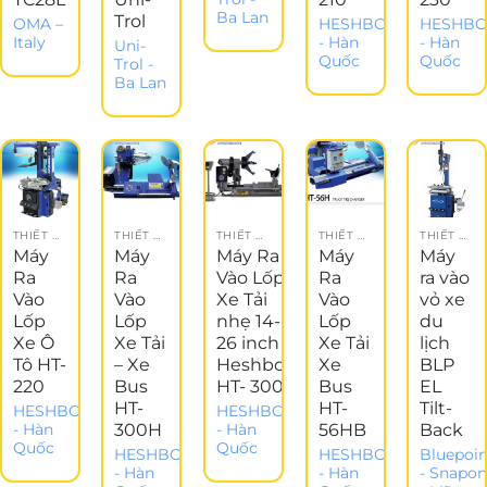
Ba Lan
Trol
OMA –
HESHBON
HESHB
Italy
- Hàn
- Hàn
Uni-
Quốc
Quốc
Trol -
Ba Lan
THIẾT BỊ GARAGE
THIẾT BỊ GARAGE
THIẾT BỊ LÀM LỐP
THIẾT BỊ GARAGE
THIẾT BỊ GARAGE
Máy
Máy
Máy Ra
Máy
Máy
Ra
Ra
Vào Lốp
Ra
ra vào
Vào
Vào
Xe Tải
Vào
vỏ xe
Lốp
Lốp
nhẹ 14-
Lốp
du
Xe Ô
Xe Tải
26 inch
Xe Tải
lịch
Tô HT-
– Xe
Heshbon
Xe
BLP
220
Bus
HT- 300B
Bus
EL
HT-
HT-
Tilt-
HESHBON
HESHBON
300H
56HB
Back
- Hàn
- Hàn
Quốc
Quốc
HESHBON
HESHBON
Bluepoin
- Hàn
- Hàn
- Snapo