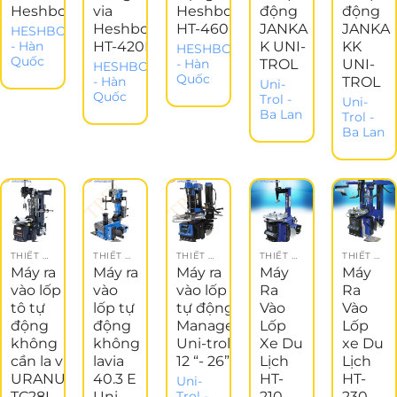
Heshbon
via
Heshbon
động
động
Heshbon
HT-460
JANKA
JANKA
HESHBON
HT-420L
K UNI-
KK
- Hàn
HESHBON
Quốc
TROL
UNI-
- Hàn
HESHBON
Quốc
TROL
- Hàn
Uni-
Quốc
Trol -
Uni-
Ba Lan
Trol -
Ba Lan
THIẾT BỊ GARAGE
THIẾT BỊ NÂNG ĐỠ
THIẾT BỊ NÂNG ĐỠ
THIẾT BỊ GARAGE
THIẾT BỊ GARAGE
Máy ra
Máy ra
Máy ra
Máy
Máy
vào lốp ô
vào
vào lốp
Ra
Ra
tô tự
lốp tự
tự động
Vào
Vào
động
động
Manager
Lốp
Lốp
không
không
Uni-trol
Xe Du
xe Du
cần la via
lavia
12 “- 26”
Lịch
Lịch
URANUS
40.3 E
HT-
HT-
Uni-
TC28L
Uni-
210
230
Trol -