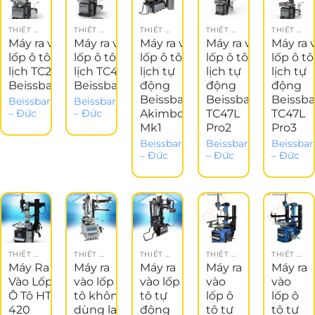
THIẾT BỊ LÀM LỐP
THIẾT BỊ LÀM LỐP
THIẾT BỊ LÀM LỐP
THIẾT BỊ LÀM LỐP
THIẾT BỊ LÀM LỐP
Máy ra vào
Máy ra vào
Máy ra vào
Máy ra vào
Máy ra 
lốp ô tô du
lốp ô tô du
lốp ô tô du
lốp ô tô du
lốp ô t
lịch TC22
lịch TC45
lịch tự
lịch tự
lịch tự
Beissbarth
Beissbarth
động
động
động
Beissbarth
Beissbarth
Beissba
Beissbarth
Beissbarth
Akimbo
TC47L
TC47L
– Đức
– Đức
Mk1
Pro2
Pro3
Beissbarth
Beissbarth
Beissbar
– Đức
– Đức
– Đức
THIẾT BỊ GARAGE
THIẾT BỊ LÀM LỐP
THIẾT BỊ LÀM LỐP
THIẾT BỊ NÂNG ĐỠ
THIẾT BỊ NÂNG ĐỠ
Máy Ra
Máy ra
Máy ra
Máy ra
Máy ra
Vào Lốp
vào lốp ô
vào lốp ô
vào
vào
Ô Tô HT-
tô không
tô tự
lốp ô
lốp ô
420
dùng la
động
tô tự
tô tự