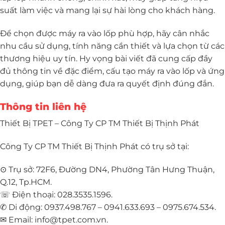
suất làm việc và mang lại sự hài lòng cho khách hàng.
Để chọn được máy ra vào lốp phù hợp, hãy cân nhắc
nhu cầu sử dụng, tính năng cần thiết và lựa chọn từ các
thương hiệu uy tín. Hy vọng bài viết đã cung cấp đầy
đủ thông tin về đặc điểm, cấu tạo máy ra vào lốp và ứng
dụng, giúp bạn dễ dàng đưa ra quyết định đúng đắn.
Thông tin liên hệ
Thiết Bị TPET – Công Ty CP TM Thiết Bị Thịnh Phát
Công Ty CP TM Thiết Bị Thịnh Phát có trụ sở tại:
⊙ Trụ sở: 72F6, Đường DN4, Phường Tân Hưng Thuận,
Q.12, Tp.HCM.
☏ Điện thoại: 028.3535.1596.
✆ Di động: 0937.498.767 – 0941.633.693 – 0975.674.534.
✉ Email: info@tpet.com.vn.