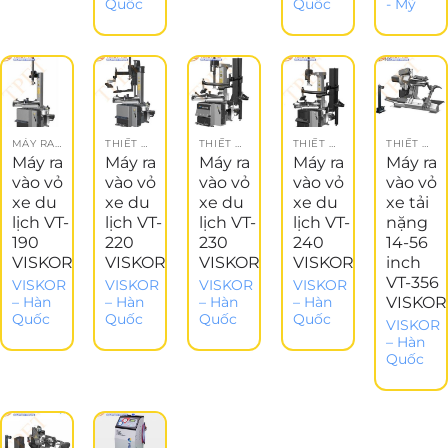
Quốc
Quốc
- Mỹ
MÁY RA VÀO LỐP XE
THIẾT BỊ LÀM LỐP
THIẾT BỊ LÀM LỐP
THIẾT BỊ LÀM LỐP
THIẾT BỊ KIỂM TRA
Máy ra
Máy ra
Máy ra
Máy ra
Máy ra
vào vỏ
vào vỏ
vào vỏ
vào vỏ
vào vỏ
xe du
xe du
xe du
xe du
xe tải
lịch VT-
lịch VT-
lịch VT-
lịch VT-
nặng
190
220
230
240
14-56
VISKOR
VISKOR
VISKOR
VISKOR
inch
VT-356
VISKOR
VISKOR
VISKOR
VISKOR
VISKOR
– Hàn
– Hàn
– Hàn
– Hàn
Quốc
Quốc
Quốc
Quốc
VISKOR
– Hàn
Quốc