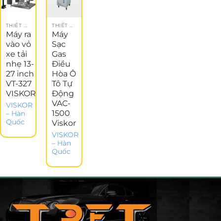
THIẾT BỊ LÀM LỐP
THIẾT BỊ LÀM LỐP
Máy ra
Máy
vào vỏ
Sạc
xe tải
Gas
nhẹ 13-
Điều
27 inch
Hòa Ô
VT-327
Tô Tự
VISKOR
Động
VAC-
VISKOR
1500
– Hàn
Quốc
Viskor
VISKOR
– Hàn
Quốc