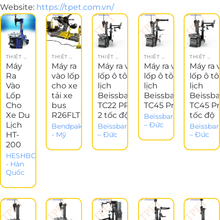
Website:
https://tpet.com.vn/
THIẾT BỊ GARAGE
THIẾT BỊ LÀM LỐP
THIẾT BỊ LÀM LỐP
THIẾT BỊ LÀM LỐP
THIẾT BỊ LÀM LỐP
Máy
Máy ra
Máy ra vào
Máy ra vào
Máy ra 
Ra
vào lốp
lốp ô tô du
lốp ô tô du
lốp ô t
Vào
cho xe
lịch
lịch
lịch
Lốp
tải xe
Beissbarth
Beissbarth
Beissba
Cho
bus
TC22 PRO
TC45 Pro 2
TC45 Pr
Xe Du
R26FLT
2 tốc độ
tốc độ
Beissbarth
Lịch
– Đức
Bendpak
Beissbarth
Beissbar
HT-
- Mỹ
– Đức
– Đức
200
HESHBON
- Hàn
Quốc