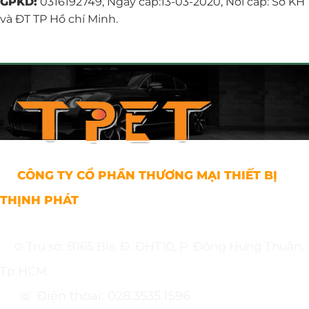
GPKD:
0316192749, Ngày cấp:13-03-2020, Nơi cấp: Sở KH
và ĐT TP Hồ chí Minh.
CÔNG TY CỔ PHẦN THƯƠNG MẠI THIẾT BỊ
THỊNH PHÁT
⊙ Trụ sở: B165 Bis, Đ. ĐHT10, P. Đông Hưng Thuận,
Tp.HCM.
☏ Điện thoại: 028.3535.1596