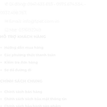
✆ Di động: 0941.633.693 - 0975.674.534. -
0937.498.767.
✉ Email: info@tpet.com.vn
☑ Mst: 0316192749
HỖ TRỢ KHÁCH HÀNG
Hướng dẫn mua hàng
Các phương thức thanh toán
Kiểm tra đơn hàng
Sơ đồ đường đi
CHÍNH SÁCH CHUNG
Chính sách bán hàng
Chính sách sách bảo mật thông tin
Chính sách bảo hành sản phẩm