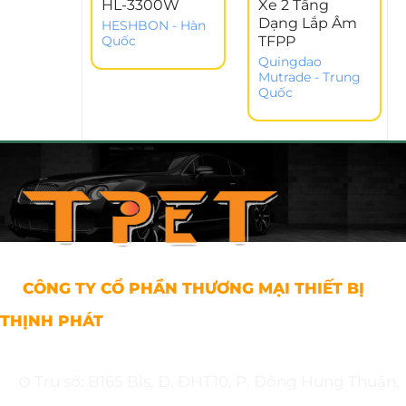
HL-3300W
Xe 2 Tầng
Dạng Lắp Âm
HESHBON - Hàn
TFPP
Quốc
Quingdao
Mutrade - Trung
Quốc
CÔNG TY CỔ PHẦN THƯƠNG MẠI THIẾT BỊ
THỊNH PHÁT
⊙ Trụ sở: B165 Bis, Đ. ĐHT10, P. Đông Hưng Thuận,