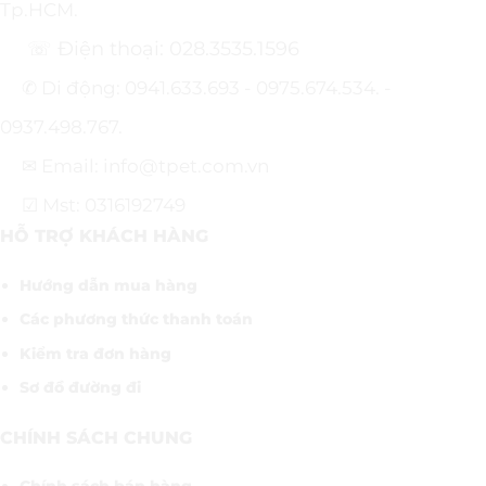
Tp.HCM.
☏ Điện thoại: 028.3535.1596
✆ Di động: 0941.633.693 - 0975.674.534. -
0937.498.767.
✉ Email: info@tpet.com.vn
☑ Mst: 0316192749
HỖ TRỢ KHÁCH HÀNG
Hướng dẫn mua hàng
Các phương thức thanh toán
Kiểm tra đơn hàng
Sơ đồ đường đi
CHÍNH SÁCH CHUNG
Chính sách bán hàng