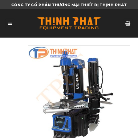
Bỏ
CÔNG TY CỔ PHẦN THƯƠNG MẠI THIẾT BỊ THỊNH PHÁT
qua
nội
dung