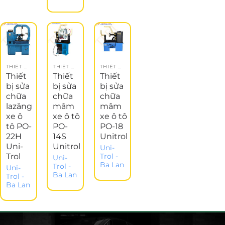
THIẾT BỊ GARAGE
THIẾT BỊ ĐĂNG KIỂM
THIẾT BỊ ĐĂNG KIỂM
Thiết
Thiết
Thiết
bị sửa
bị sửa
bị sửa
chữa
chữa
chữa
lazăng
mâm
mâm
xe ô
xe ô tô
xe ô tô
tô PO-
PO-
PO-18
22H
14S
Unitrol
Uni-
Unitrol
Uni-
Trol
Trol -
Uni-
Ba Lan
Trol -
Uni-
Ba Lan
Trol -
Ba Lan