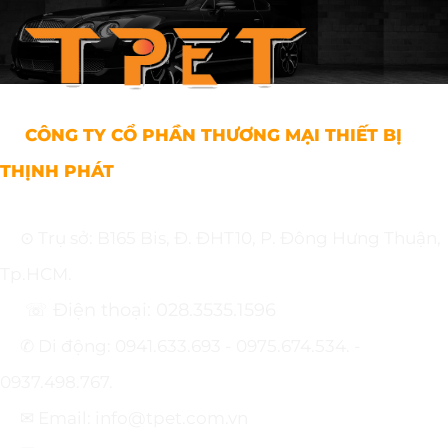
CÔNG TY CỔ PHẦN THƯƠNG MẠI THIẾT BỊ
THỊNH PHÁT
⊙ Trụ sở: B165 Bis, Đ. ĐHT10, P. Đông Hưng Thuận,
Tp.HCM.
☏ Điện thoại: 028.3535.1596
✆ Di động: 0941.633.693 - 0975.674.534. -
0937.498.767.
✉ Email: info@tpet.com.vn