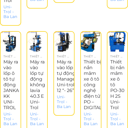
Trol
Uni-
Trol -
Ba Lan
THIẾT BỊ NÂNG ĐỠ
THIẾT BỊ NÂNG ĐỠ
THIẾT BỊ NÂNG ĐỠ
THIẾT BỊ ĐĂNG KIỂM
THIẾT BỊ ĐĂNG KIỂM
Máy ra
Máy ra
Máy ra
Thiết bị
Thiết
vào
vào
vào lốp
nắn
bị nắn
lốp ô
lốp tự
tự động
mâm
mâm
tô tự
động
Manager
xe ô tô
xe ô
động
không
Uni-trol
công
tô
JANKA
lavia
12 “- 26”
nghệ
PO-30
KK
40.3 E
điện tử
H 2S
Uni-
UNI-
Uni-
PO –
Uni-
Trol -
Ba Lan
TROL
Trol
DIGITAL
Trol
Uni-
Uni-
Uni-
Uni-
Trol -
Trol -
Trol -
Trol -
Ba Lan
Ba Lan
Ba Lan
Ba Lan