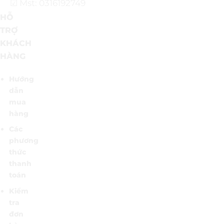
☑ Mst: 0316192749
HỖ
TRỢ
KHÁCH
HÀNG
Hướng
dẫn
mua
hàng
Các
phương
thức
thanh
toán
Kiểm
tra
đơn