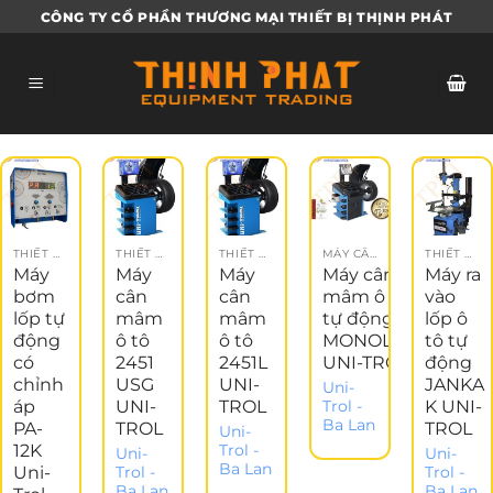
Bỏ
CÔNG TY CỔ PHẦN THƯƠNG MẠI THIẾT BỊ THỊNH PHÁT
qua
nội
dung
THIẾT BỊ ĐĂNG KIỂM
THIẾT BỊ NÂNG ĐỠ
THIẾT BỊ NÂNG ĐỠ
MÁY CÂN MÂM Ô TÔ
THIẾT BỊ NÂNG ĐỠ
Máy
Máy
Máy
Máy cân
Máy ra
bơm
cân
cân
mâm ô tô
vào
lốp tự
mâm
mâm
tự động
lốp ô
động
ô tô
ô tô
MONOLITH
tô tự
có
2451
2451L
UNI-TROL
động
chỉnh
USG
UNI-
JANKA
Uni-
áp
UNI-
TROL
K UNI-
Trol -
Ba Lan
PA-
TROL
TROL
Uni-
12K
Trol -
Uni-
Uni-
Ba Lan
Uni-
Trol -
Trol -
Ba Lan
Ba Lan