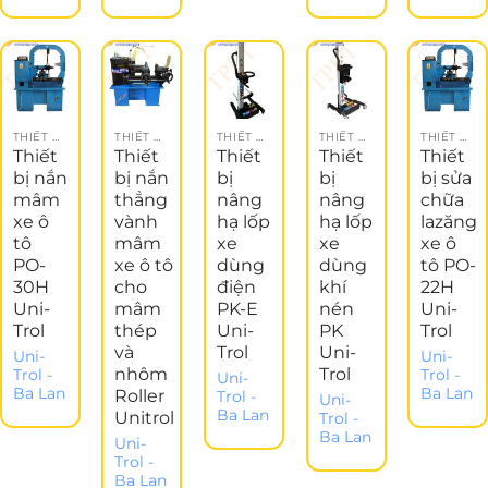
THIẾT BỊ ĐĂNG KIỂM
THIẾT BỊ ĐĂNG KIỂM
THIẾT BỊ ĐĂNG KIỂM
THIẾT BỊ ĐĂNG KIỂM
THIẾT BỊ ĐĂNG KIỂM
Thiết
Thiết
Thiết
Thiết
Thiết
bị nắn
bị nắn
bị
bị
bị sửa
mâm
thẳng
nâng
nâng
chữa
xe ô
vành
hạ lốp
hạ lốp
lazăng
tô
mâm
xe
xe
xe ô
PO-
xe ô tô
dùng
dùng
tô PO-
30H
cho
điện
khí
22H
Uni-
mâm
PK-E
nén
Uni-
Trol
thép
Uni-
PK
Trol
và
Trol
Uni-
Uni-
Uni-
nhôm
Trol
Trol -
Trol -
Uni-
Ba Lan
Ba Lan
Roller
Trol -
Uni-
Ba Lan
Unitrol
Trol -
Ba Lan
Uni-
Trol -
Ba Lan