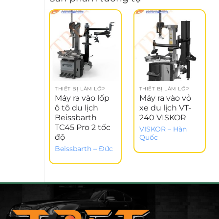
THIẾT BỊ LÀM LỐP
THIẾT BỊ LÀM LỐP
Máy ra vào lốp
Máy ra vào vỏ
ô tô du lịch
xe du lịch VT-
Beissbarth
240 VISKOR
TC45 Pro 2 tốc
VISKOR – Hàn
độ
Quốc
Beissbarth – Đức