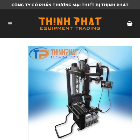
Bỏ
CÔNG TY CỔ PHẦN THƯƠNG MẠI THIẾT BỊ THỊNH PHÁT
qua
nội
dung