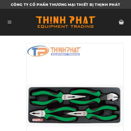
Bỏ
CÔNG TY CỔ PHẦN THƯƠNG MẠI THIẾT BỊ THỊNH PHÁT
qua
nội
dung