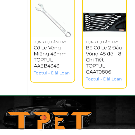
-
DỤNG CỤ CẦM TAY
DỤNG CỤ CẦM TAY
Cờ Lê Vòng
Bộ Cờ Lê 2 Đầu
Miệng 43mm
Vòng 45 độ – 8
TOPTUL
Chi Tiết
AAEB4343
TOPTUL
GAAT0806
Toptul - Đài Loan
Toptul - Đài Loan