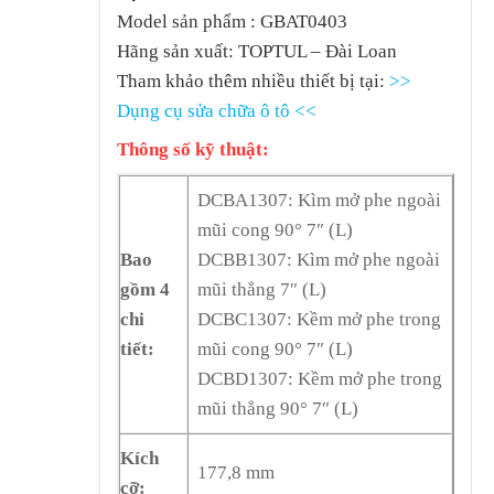
Model sản phẩm : GBAT0403
Hãng sản xuất: TOPTUL – Đài Loan
Tham khảo thêm nhiều thiết bị tại:
>>
Dụng cụ sửa chữa ô tô <<
Thông số kỹ thuật:
DCBA1307: Kìm mở phe ngoài
mũi cong 90° 7″ (L)
Bao
DCBB1307: Kìm mở phe ngoài
gồm 4
mũi thẳng 7″ (L)
chi
DCBC1307: Kềm mở phe trong
tiết:
mũi cong 90° 7″ (L)
DCBD1307: Kềm mở phe trong
mũi thẳng 90° 7″ (L)
Kích
177,8 mm
cỡ: