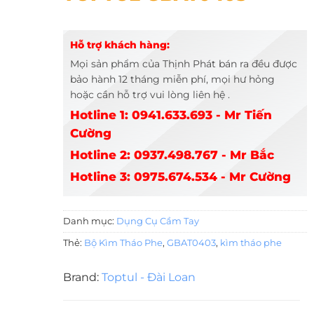
Hỗ trợ khách hàng:
Mọi sản phẩm của Thịnh Phát bán ra đều được
bảo hành 12 tháng miễn phí, mọi hư hỏng
hoặc cần hỗ trợ vui lòng liên hệ .
Hotline 1: 0941.633.693 - Mr Tiến
Cường
Hotline 2: 0937.498.767 - Mr Bắc
Hotline 3: 0975.674.534 - Mr Cường
Danh mục:
Dụng Cụ Cầm Tay
Thẻ:
Bộ Kìm Tháo Phe
,
GBAT0403
,
kìm tháo phe
Brand:
Toptul - Đài Loan