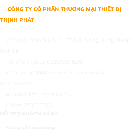
CÔNG TY CỔ PHẦN THƯƠNG MẠI THIẾT BỊ
THỊNH PHÁT
⊙ Trụ sở: B165 Bis, Đ. ĐHT10, P. Đông Hưng Thuận,
Tp.HCM.
☏ Điện thoại: 028.3535.1596
✆ Di động: 0941.633.693 - 0975.674.534. -
0937.498.767.
✉ Email: info@tpet.com.vn
☑ Mst: 0316192749
HỖ TRỢ KHÁCH HÀNG
Hướng dẫn mua hàng