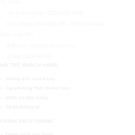
Tp.HCM.
☏ Điện thoại: 028.3535.1596
✆ Di động: 0941.633.693 - 0975.674.534. -
0937.498.767.
✉ Email: info@tpet.com.vn
☑ Mst: 0316192749
HỖ TRỢ KHÁCH HÀNG
Hướng dẫn mua hàng
Các phương thức thanh toán
Kiểm tra đơn hàng
Sơ đồ đường đi
CHÍNH SÁCH CHUNG
Chính sách bán hàng