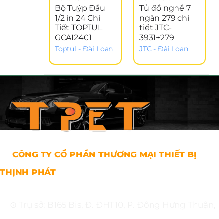
Bộ Tuýp Đầu
Tủ đồ nghề 7
1/2 in 24 Chi
ngăn 279 chi
Tiết TOPTUL
tiết JTC-
GCAI2401
3931+279
Toptul - Đài Loan
JTC - Đài Loan
CÔNG TY CỔ PHẦN THƯƠNG MẠI THIẾT BỊ
THỊNH PHÁT
⊙ Trụ sở: B165 Bis, Đ. ĐHT10, P. Đông Hưng Thuận,