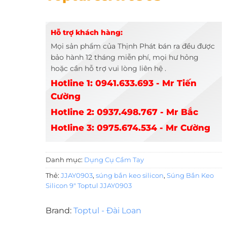
Hỗ trợ khách hàng:
Mọi sản phẩm của Thịnh Phát bán ra đều được
bảo hành 12 tháng miễn phí, mọi hư hỏng
hoặc cần hỗ trợ vui lòng liên hệ .
Hotline 1: 0941.633.693 - Mr Tiến
Cường
Hotline 2: 0937.498.767 - Mr Bắc
Hotline 3: 0975.674.534 - Mr Cường
Danh mục:
Dụng Cụ Cầm Tay
Thẻ:
JJAY0903
,
súng bắn keo silicon
,
Súng Bắn Keo
Silicon 9" Toptul JJAY0903
Brand:
Toptul - Đài Loan