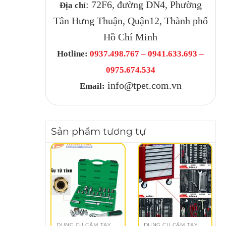
: 72F6, đường DN4, Phường
Địa chỉ
Tân Hưng Thuận, Quận12, Thành phố
Hồ Chí Minh
Hotline:
0937.498.767 – 0941.633.693 –
0975.674.534
info@tpet.com.vn
Email:
Sản phẩm tương tự
DỤNG CỤ CẦM TAY
DỤNG CỤ CẦM TAY