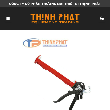
Bỏ
CÔNG TY CỔ PHẦN THƯƠNG MẠI THIẾT BỊ THỊNH PHÁT
qua
nội
dung