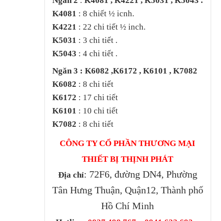
Ngăn 2
:
K4081 , K4221 , K5031 , K5043 .
K4081
: 8 chiết ½ icnh.
K4221
: 22 chi tiết ½ inch.
K5031
: 3 chi tiết .
K5043
: 4 chi tiết .
Ngăn 3 : K6082 ,K6172 , K6101 , K7082
K6082
: 8 chi tiết
K6172
: 17 chi tiết
K6101
: 10 chi tiết
K7082
: 8 chi tiết
CÔNG TY CỔ PHẦN THƯƠNG MẠI
THIẾT BỊ THỊNH PHÁT
: 72F6, đường DN4, Phường
Địa chỉ
Tân Hưng Thuận, Quận12, Thành phố
Hồ Chí Minh