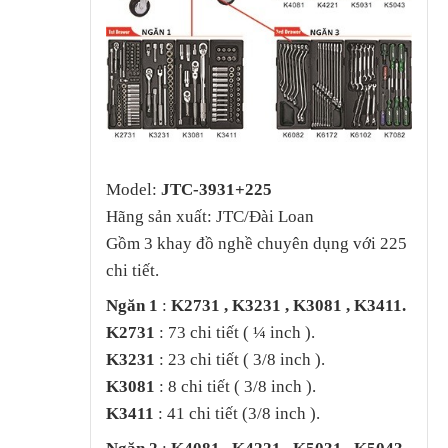
Model:
JTC-3931+225
Hãng sản xuất: JTC/Đài Loan
Gồm 3 khay đồ nghề chuyên dụng với 225
chi tiết.
Ngăn 1
:
K2731 , K3231 , K3081 , K3411.
K2731
: 73 chi tiết ( ¼ inch ).
K3231
: 23 chi tiết ( 3/8 inch ).
K3081
: 8 chi tiết ( 3/8 inch ).
K3411
: 41 chi tiết (3/8 inch ).