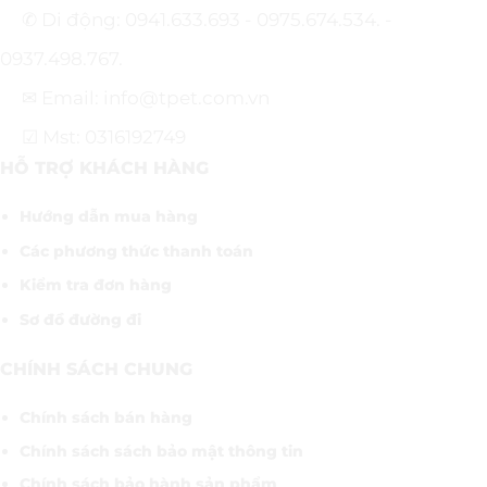
✆ Di động: 0941.633.693 - 0975.674.534. -
0937.498.767.
✉ Email: info@tpet.com.vn
☑ Mst: 0316192749
HỖ TRỢ KHÁCH HÀNG
Hướng dẫn mua hàng
Các phương thức thanh toán
Kiểm tra đơn hàng
Sơ đồ đường đi
CHÍNH SÁCH CHUNG
Chính sách bán hàng
Chính sách sách bảo mật thông tin
Chính sách bảo hành sản phẩm