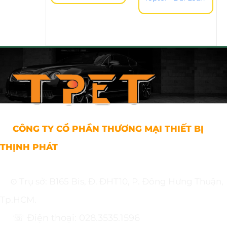
CÔNG TY CỔ PHẦN THƯƠNG MẠI THIẾT BỊ
THỊNH PHÁT
⊙ Trụ sở: B165 Bis, Đ. ĐHT10, P. Đông Hưng Thuận,
Tp.HCM.
☏ Điện thoại: 028.3535.1596