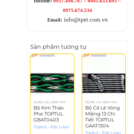
Hotline:
0937.498.767 – 0941.633.693 –
0975.674.534
info@tpet.com.vn
Email:
Sản phẩm tương tự
-
DỤNG CỤ CẦM TAY
DỤNG CỤ CẦM TAY
Bộ Kìm Tháo
Bộ Cờ Lê Vòng
Phe TOPTUL
Miệng 13 Chi
GBAT0403
Tiết TOPTUL
GAAT1304
Toptul - Đài Loan
Toptul - Đài Loan