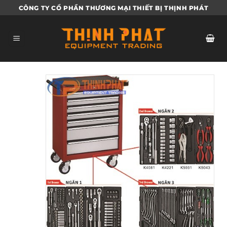
Bỏ
CÔNG TY CỔ PHẦN THƯƠNG MẠI THIẾT BỊ THỊNH PHÁT
qua
nội
dung