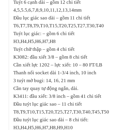
Tuýt 6 cạnh dài – gồm 12 chi tiết
4,5,5.5,6,7,8,9,10,11,12,13,14mm
Đầu lục giác sao dài – gồm 11 chi tiết
T6,T7,T8,T9,T10,T15,T20,T25,T27,T30,T40
Tuýt lục giác: – gồm 6 chi tiết
H3,H4,H5,H6,H7,H8
Tuýt chữ thập – gồm 4 chi tiết
K3082: đầu xiết 3/8 – gồm 8 chi tiết
Cần xiết lực 1202 – lực xiết: 10 – 80 FT/LB
Thanh nối socket dài 1-3/4 inch, 10 inch
3 tuýt mở bugi: 14, 16, 21 mm
Cần tay quay tự động ngắn, dài.
K3411: đầu xiết: 3/8 inch – gồm 41 chi tiết
Đầu tuýt lục giác sao – 11 chi tiết
T8,T9,T10,T15,T20,T25,T27,T30,T40,T45,T50
Đầu tuýt lục giác sao dài – 8 chi tiết:
H3,H4,H5,H6,H7,H8,H9,H10