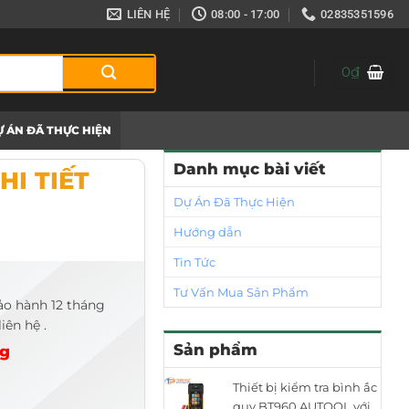
LIÊN HỆ
08:00 - 17:00
02835351596
0
₫
 ÁN ĐÃ THỰC HIỆN
Danh mục bài viết
HI TIẾT
Dự Án Đã Thực Hiện
Hướng dẫn
Tin Tức
Tư Vấn Mua Sản Phẩm
ảo hành 12 tháng
iên hệ .
Sản phẩm
ng
Thiết bị kiểm tra bình ắc
quy BT960 AUTOOL với