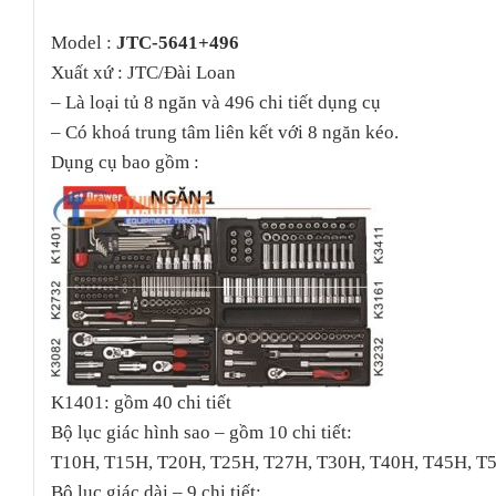
Model :
JTC-5641+496
Xuất xứ : JTC/Đài Loan
– Là loại tủ 8 ngăn và 496 chi tiết dụng cụ
– Có khoá trung tâm liên kết với 8 ngăn kéo.
Dụng cụ bao gồm :
K1401: gồm 40 chi tiết
Bộ lục giác hình sao – gồm 10 chi tiết:
T10H, T15H, T20H, T25H, T27H, T30H, T40H, T45H, T
Bộ lục giác dài – 9 chi tiết: