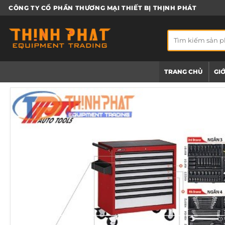
Bỏ
CÔNG TY CỔ PHẦN THƯƠNG MẠI THIẾT BỊ THỊNH PHÁT
qua
nội
Tìm
dung
kiếm:
TRANG CHỦ
GIỚ