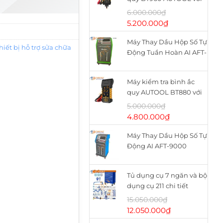
máy in nhiệt
6.000.000
₫
Giá
Giá
5.200.000
₫
gốc
hiện
Máy Thay Dầu Hộp Số Tự
là:
tại
hiết bị hỗ trợ sửa chữa
Động Tuần Hoàn AI AFT-
6.000.000₫.
là:
9900
5.200.000₫.
Máy kiểm tra bình ắc
quy AUTOOL BT880 với
máy in nhiệt
5.000.000
₫
Giá
Giá
4.800.000
₫
gốc
hiện
Máy Thay Dầu Hộp Số Tự
là:
tại
Động AI AFT-9000
5.000.000₫.
là:
4.800.000₫.
Tủ dụng cụ 7 ngăn và bộ
dụng cụ 211 chi tiết
WHS2111 WADFOW
15.050.000
₫
Giá
Giá
12.050.000
₫
gốc
hiện