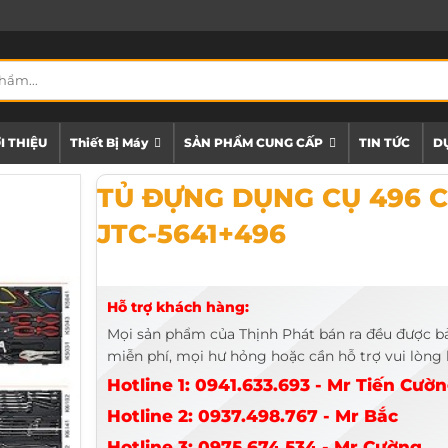
I THIỆU
Thiết Bị Máy
SẢN PHẨM CUNG CẤP
TIN TỨC
DỰ
TỦ ĐỰNG DỤNG CỤ 496 CHI TIẾT JTC-5641+496
TỦ ĐỰNG DỤNG CỤ 496 C
JTC-5641+496
Hỗ trợ khách hàng:
Mọi sản phẩm của Thịnh Phát bán ra đều được b
miễn phí, mọi hư hỏng hoặc cần hỗ trợ vui lòng l
Hotline 1: 0941.633.693 - Mr Tiến Cườ
Hotline 2: 0937.498.767 - Mr Bắc
Hotline 3: 0975.674.534 - Mr Cường