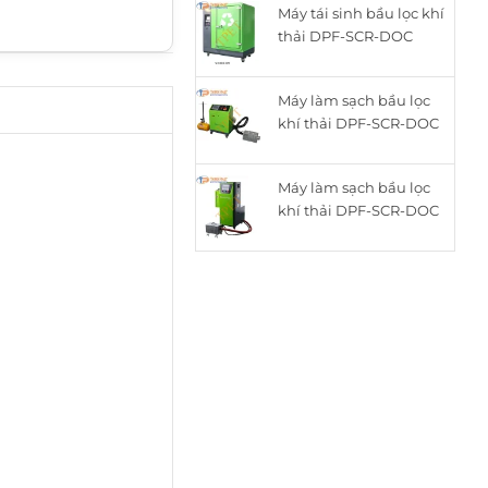
Máy tái sinh bầu lọc khí
là:
tại
thải DPF-SCR-DOC
15.050.000₫.
là:
thông minh cho động
12.050.000₫.
cơ Diesel ZQYM-518C
Máy làm sạch bầu lọc
khí thải DPF-SCR-DOC
cho động cơ Diesel
ZQYM A8
Máy làm sạch bầu lọc
khí thải DPF-SCR-DOC
cho động cơ Diesel
ZQYM 508A