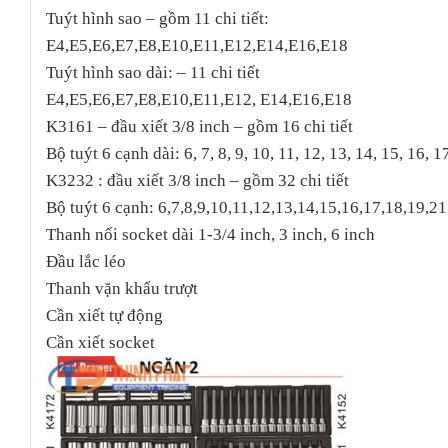
Tuýt hình sao – gồm 11 chi tiết:
E4,E5,E6,E7,E8,E10,E11,E12,E14,E16,E18
Tuýt hình sao dài: – 11 chi tiết
E4,E5,E6,E7,E8,E10,E11,E12, E14,E16,E18
K3161 – đầu xiết 3/8 inch – gồm 16 chi tiết
Bộ tuýt 6 cạnh dài: 6, 7, 8, 9, 10, 11, 12, 13, 14, 15, 16, 
K3232 : đầu xiết 3/8 inch – gồm 32 chi tiết
Bộ tuýt 6 cạnh: 6,7,8,9,10,11,12,13,14,15,16,17,18,19,
Thanh nối socket dài 1-3/4 inch, 3 inch, 6 inch
Đầu lắc léo
Thanh vặn khẩu trượt
Cần xiết tự động
Cần xiết socket