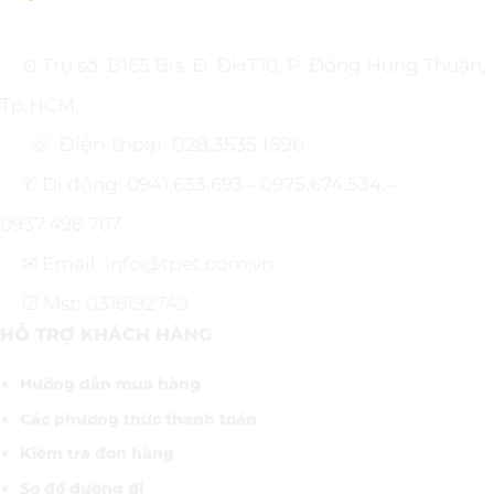
⊙ Trụ sở: B165 Bis, Đ. ĐHT10, P. Đông Hưng Thuận,
Tp.HCM.
☏ Điện thoại: 028.3535.1596
✆ Di động: 0941.633.693 - 0975.674.534. -
0937.498.767.
✉ Email: info@tpet.com.vn
☑ Mst: 0316192749
HỖ TRỢ KHÁCH HÀNG
Hướng dẫn mua hàng
Các phương thức thanh toán
Kiểm tra đơn hàng
Sơ đồ đường đi