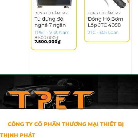
DỤNG CỤ CẦM TAY
DỤNG CỤ CẦM TAY
Tủ đựng đồ
Đồng Hồ Bơm
nghề 7 ngăn
Lốp JTC 4058
TPET - Việt Nam
JTC - Đài Loan
8.500.000
₫
Giá
Giá
7.500.000
₫
gốc
hiện
là:
tại
8.500.000₫.
là:
7.500.000₫.
CÔNG TY CỔ PHẦN THƯƠNG MẠI THIẾT BỊ
THỊNH PHÁT