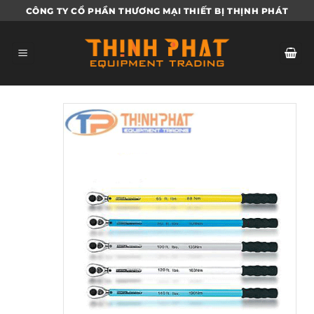
Bỏ
CÔNG TY CỔ PHẦN THƯƠNG MẠI THIẾT BỊ THỊNH PHÁT
qua
nội
dung