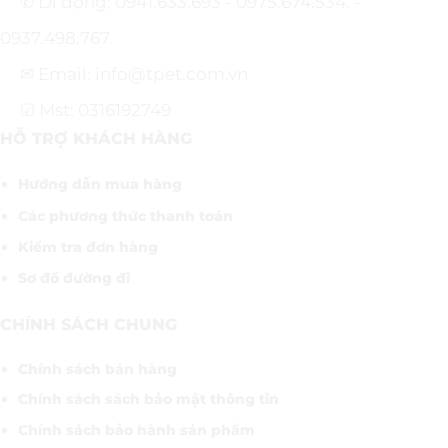
✆ Di động: 0941.633.693 - 0975.674.534. -
0937.498.767.
✉ Email: info@tpet.com.vn
☑ Mst: 0316192749
HỖ TRỢ KHÁCH HÀNG
Hướng dẫn mua hàng
Các phương thức thanh toán
Kiểm tra đơn hàng
Sơ đồ đường đi
CHÍNH SÁCH CHUNG
Chính sách bán hàng
Chính sách sách bảo mật thông tin
Chính sách bảo hành sản phẩm