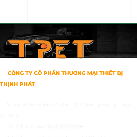
CÔNG TY CỔ PHẦN THƯƠNG MẠI THIẾT BỊ
THỊNH PHÁT
⊙ Trụ sở: B165 Bis, Đ. ĐHT10, P. Đông Hưng Thuận,
Tp.HCM.
☏ Điện thoại: 028.3535.1596