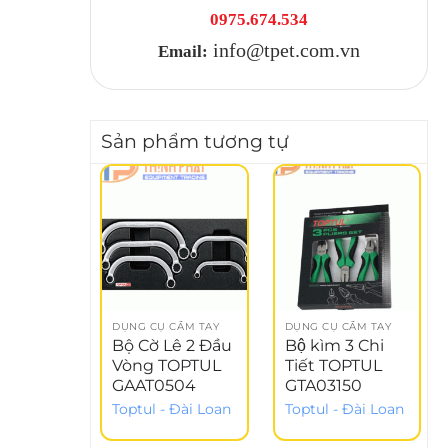
0975.674.534
info@tpet.com.vn
Email:
Sản phẩm tương tự
DỤNG CỤ CẦM TAY
DỤNG CỤ CẦM TAY
Bộ Cờ Lê 2 Đầu
Bộ kìm 3 Chi
Vòng TOPTUL
Tiết TOPTUL
GAAT0504
GTA03150
Toptul - Đài Loan
Toptul - Đài Loan