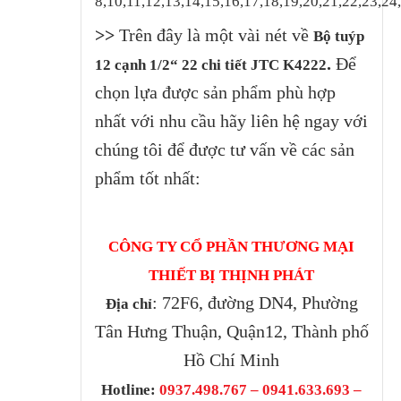
8,10,11,12,13,14,15,16,17,18,19,20,21,22,23,2
>>
Trên đây là một vài nét về
Bộ tuýp
.
Để
12 cạnh 1/2“ 22 chi tiết JTC K4222
chọn lựa được sản phẩm phù hợp
nhất với nhu cầu hãy liên hệ ngay với
chúng tôi để được tư vấn về các sản
phẩm tốt nhất:
CÔNG TY CỔ PHẦN THƯƠNG MẠI
THIẾT BỊ THỊNH PHÁT
: 72F6, đường DN4, Phường
Địa chỉ
Tân Hưng Thuận, Quận12, Thành phố
Hồ Chí Minh
Hotline:
0937.498.767 – 0941.633.693 –