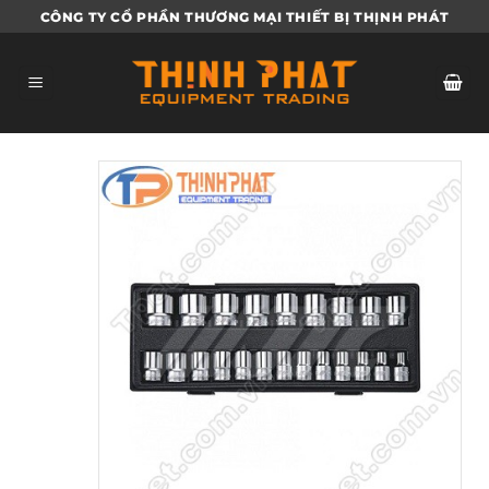
Bỏ
CÔNG TY CỔ PHẦN THƯƠNG MẠI THIẾT BỊ THỊNH PHÁT
qua
nội
dung