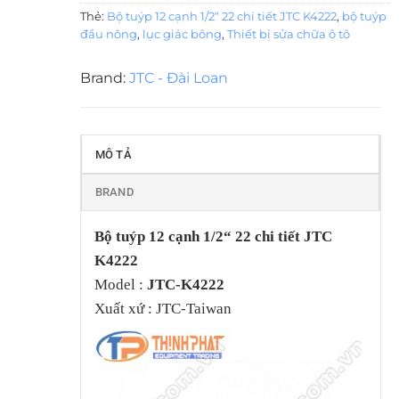
Thẻ:
Bộ tuýp 12 cạnh 1/2“ 22 chi tiết JTC K4222
,
bộ tuýp
đầu nông
,
lục giác bông
,
Thiết bị sửa chữa ô tô
Brand:
JTC - Đài Loan
MÔ TẢ
BRAND
Bộ tuýp 12 cạnh 1/2“ 22 chi tiết JTC
K4222
Model :
JTC-K4222
Xuất xứ : JTC-Taiwan