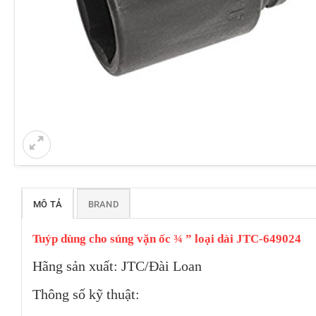
MÔ TẢ
BRAND
Tuýp dùng cho súng vặn ốc ¾ ” loại dài JTC-649024
Hãng sản xuất: JTC/Đài Loan
Thông số kỹ thuật: