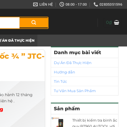
LIÊN HỆ
08:00 - 17:00
02835351596
0
₫
 ÁN ĐÃ THỰC HIỆN
Danh mục bài viết
ốc ¾ ” JTC-
Dự Án Đã Thực Hiện
Hướng dẫn
Tin Tức
Tư Vấn Mua Sản Phẩm
ảo hành 12 tháng
iên hệ .
Sản phẩm
ng
Thiết bị kiểm tra bình ắc
quy BT960 AUTOOL với