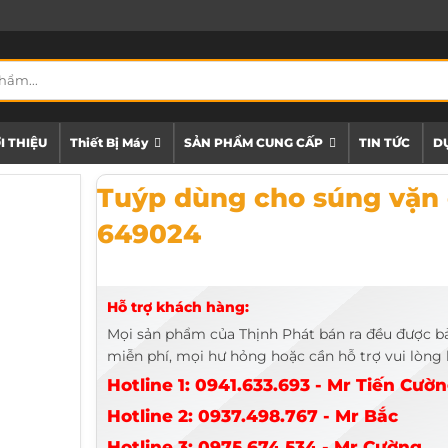
I THIỆU
Thiết Bị Máy
SẢN PHẨM CUNG CẤP
TIN TỨC
DỰ
Tuýp dùng cho súng vặn ốc ¾ ” JTC-649024
Tuýp dùng cho súng vặn 
649024
Hỗ trợ khách hàng:
Mọi sản phẩm của Thịnh Phát bán ra đều được b
miễn phí, mọi hư hỏng hoặc cần hỗ trợ vui lòng l
Hotline 1: 0941.633.693 - Mr Tiến Cườ
Hotline 2: 0937.498.767 - Mr Bắc
Hotline 3: 0975.674.534 - Mr Cường