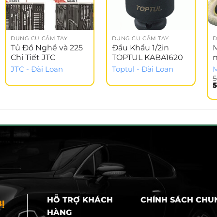
DỤNG CỤ CẦM TAY
DỤNG CỤ CẦM TAY
D
Tủ Đồ Nghề và 225
Đầu Khẩu 1/2in
Chi Tiết JTC
TOPTUL KABA1620
JTC - Đài Loan
Toptul - Đài Loan
M
5
G
5
g
l
5
HỖ TRỢ KHÁCH
CHÍNH SÁCH CHU
Ị
HÀNG