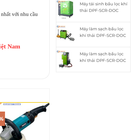
Máy tái sinh bầu lọc khí
là:
tại
thải DPF-SCR-DOC
15.050.000₫.
là:
nhất với nhu cầu
thông minh cho động
12.050.000₫.
cơ Diesel ZQYM-518C
Máy làm sạch bầu lọc
khí thải DPF-SCR-DOC
cho động cơ Diesel
iệt Nam
ZQYM A8
Máy làm sạch bầu lọc
khí thải DPF-SCR-DOC
cho động cơ Diesel
ZQYM 508A
1%