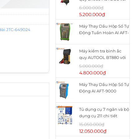
máy in nhiệt
6.000.000
₫
Giá
Giá
5.200.000
₫
gốc
hiện
Máy Thay Dầu Hộp Số Tự
là:
tại
 dài JTC-649024
Động Tuần Hoàn AI AFT-
6.000.000₫.
là:
9900
5.200.000₫.
Máy kiểm tra bình ắc
quy AUTOOL BT880 với
máy in nhiệt
5.000.000
₫
Giá
Giá
4.800.000
₫
gốc
hiện
Máy Thay Dầu Hộp Số Tự
là:
tại
Động AI AFT-9000
5.000.000₫.
là:
4.800.000₫.
Tủ dụng cụ 7 ngăn và bộ
dụng cụ 211 chi tiết
WHS2111 WADFOW
15.050.000
₫
Giá
Giá
12.050.000
₫
gốc
hiện