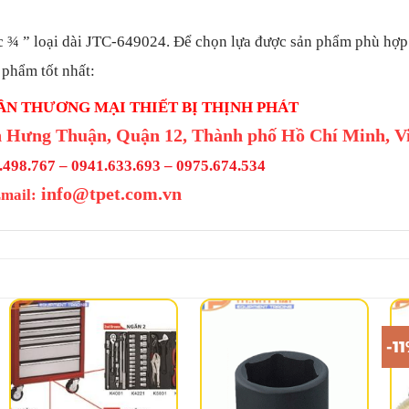
c ¾ ” loại dài JTC-649024.
Để chọn lựa được sản phẩm phù hợp 
 phẩm tốt nhất:
ẦN THƯƠNG MẠI THIẾT BỊ THỊNH PHÁT
 Hưng Thuận, Quận 12, Thành phố Hồ Chí Minh, V
498.767 – 0941.633.693 –
0975.674.534
info@tpet.com.vn
mail:
-1