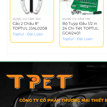
DỤNG CỤ CẦM TAY
DỤNG CỤ CẦM TAY
Cảo 2 Chấu 8″
Bộ Tuýp Đầu 1/2 in
TOPTUL JJAL0208
24 Chi Tiết TOPTUL
GCAI2401
Toptul - Đài Loan
Toptul - Đài Loan
CÔNG TY CỔ PHẦN THƯƠNG MẠI THIẾT B