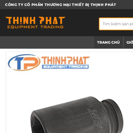
Bỏ
CÔNG TY CỔ PHẦN THƯƠNG MẠI THIẾT BỊ THỊNH PHÁT
qua
nội
Tìm
dung
kiếm:
TRANG CHỦ
GIỚ