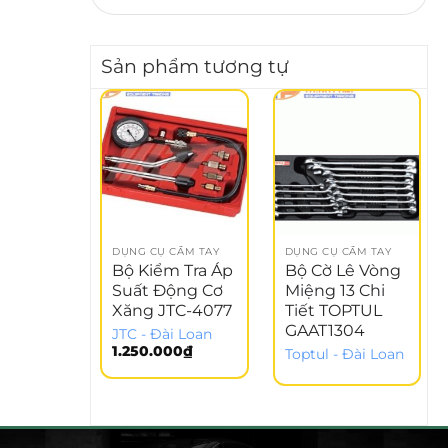
Sản phẩm tương tự
DỤNG CỤ CẦM TAY
DỤNG CỤ CẦM TAY
Bộ Kiểm Tra Áp
Bộ Cờ Lê Vòng
Suất Động Cơ
Miệng 13 Chi
Xăng JTC-4077
Tiết TOPTUL
GAAT1304
JTC - Đài Loan
1.250.000
₫
Toptul - Đài Loan