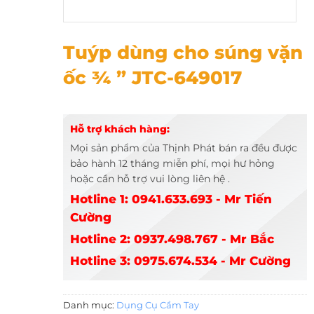
Tuýp dùng cho súng vặn ốc ¾ ” JTC-649017
Tuýp dùng cho súng vặn
ốc ¾ ” JTC-649017
Hỗ trợ khách hàng:
Mọi sản phẩm của Thịnh Phát bán ra đều được
bảo hành 12 tháng miễn phí, mọi hư hỏng
hoặc cần hỗ trợ vui lòng liên hệ .
Hotline 1: 0941.633.693 - Mr Tiến
Cường
Hotline 2: 0937.498.767 - Mr Bắc
Hotline 3: 0975.674.534 - Mr Cường
Danh mục:
Dụng Cụ Cầm Tay