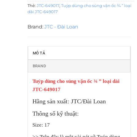
Thẻ:
JTC-649017
,
Tuýp dùng cho súng vặn ốc ¾ ” loại
dài JTC-649017
Brand:
JTC - Đài Loan
MÔ TẢ
BRAND
Tuýp dùng cho súng vặn ốc ¾ ” loại dài
JTC-649017
Hãng sản xuất: JTC/Đài Loan
Thông số kỹ thuật:
Size: 17
>>
Trên đây là một vài nét về Tuýp dùng