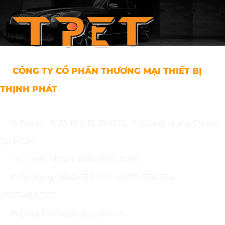
CÔNG TY CỔ PHẦN THƯƠNG MẠI THIẾT BỊ
THỊNH PHÁT
⊙ Trụ sở: B165 Bis, Đ. ĐHT10, P. Đông Hưng Thuận,
Tp.HCM.
☏ Điện thoại: 028.3535.1596
✆ Di động: 0941.633.693 - 0975.674.534. -
0937.498.767.
✉ Email: info@tpet.com.vn