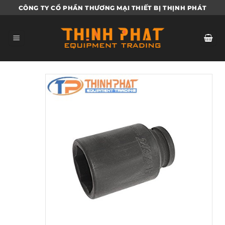
Bỏ
CÔNG TY CỔ PHẦN THƯƠNG MẠI THIẾT BỊ THỊNH PHÁT
qua
nội
dung