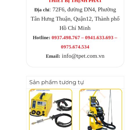
THIẾT BỊ THỊNH PHÁT
: 72F6, đường DN4, Phường
Địa chỉ
Tân Hưng Thuận, Quận12, Thành phố
Hồ Chí Minh
Hotline:
0937.498.767 – 0941.633.693 –
0975.674.534
info@tpet.com.vn
Email:
Sản phẩm tương tự
-