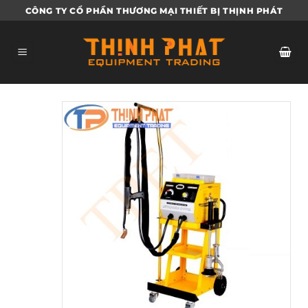
Bỏ
CÔNG TY CỔ PHẦN THƯƠNG MẠI THIẾT BỊ THỊNH PHÁT
qua
nội
dung