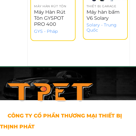
MÁY HÀN RÚT TÔN
THIẾT BỊ GARAGE
Máy Hàn Rút
Máy hàn bấm
Tôn GYSPOT
V6 Solary
PRO 400
Solary - Trung
Quốc
GYS - Pháp
CÔNG TY CỔ PHẦN THƯƠNG MẠI THIẾT BỊ
THỊNH PHÁT