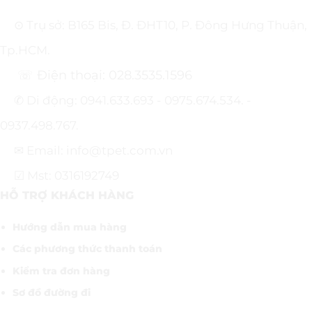
⊙ Trụ sở: B165 Bis, Đ. ĐHT10, P. Đông Hưng Thuận,
Tp.HCM.
☏ Điện thoại: 028.3535.1596
✆ Di động: 0941.633.693 - 0975.674.534. -
0937.498.767.
✉ Email: info@tpet.com.vn
☑ Mst: 0316192749
HỖ TRỢ KHÁCH HÀNG
Hướng dẫn mua hàng
Các phương thức thanh toán
Kiểm tra đơn hàng
Sơ đồ đường đi