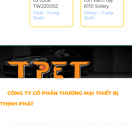
tử total
tôn xách tay
TW220052
6110 Solary
Total - Trung
Solary - Trung
Quốc
Quốc
CÔNG TY CỔ PHẦN THƯƠNG MẠI THIẾT BỊ
THỊNH PHÁT
⊙ Trụ sở: B165 Bis, Đ. ĐHT10, P. Đông Hưng Thuận,