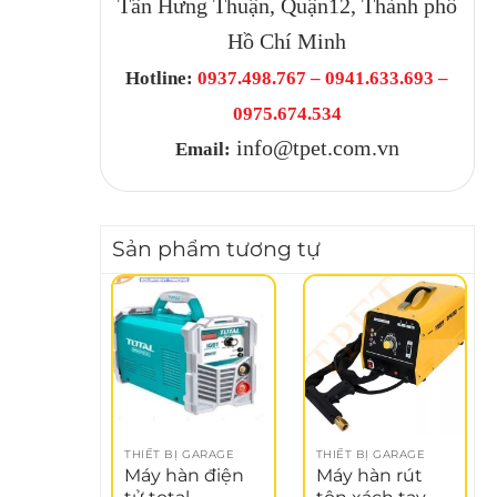
Tân Hưng Thuận, Quận12, Thành phố
Hồ Chí Minh
Hotline:
0937.498.767 – 0941.633.693 –
0975.674.534
info@tpet.com.vn
Email:
Sản phẩm tương tự
THIẾT BỊ GARAGE
THIẾT BỊ GARAGE
Máy hàn điện
Máy hàn rút