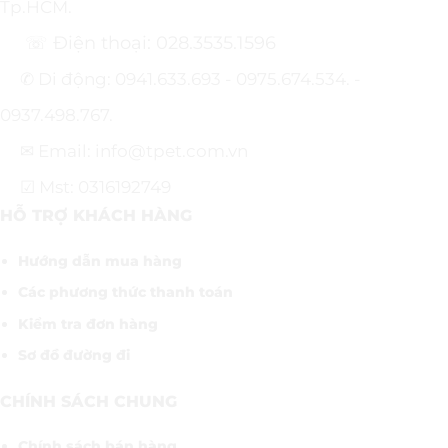
Tp.HCM.
☏ Điện thoại: 028.3535.1596
✆ Di động: 0941.633.693 - 0975.674.534. -
0937.498.767.
✉ Email: info@tpet.com.vn
☑ Mst: 0316192749
HỖ TRỢ KHÁCH HÀNG
Hướng dẫn mua hàng
Các phương thức thanh toán
Kiểm tra đơn hàng
Sơ đồ đường đi
CHÍNH SÁCH CHUNG
Chính sách bán hàng