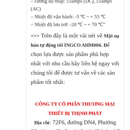
– cường độ thấp: ≥5amps (DC), ≥5amps
(AC)
– Nhiệt độ vận hành: -5 ℃ ~ + 55 ℃
– Nhiệt độ lưu trữ: -20 ℃ ~ + 70 ℃”
Trên đây là một vài nét về
=>>
Mặt nạ
ể
hàn tự động tối INGCO AHM006. Đ
chọn lựa được sản phẩm phù hợp
nhất với nhu cầu hãy liên hệ ngay với
chúng tôi để được tư vấn về các sản
phẩm tốt nhất:
CÔNG TY CỔ PHẦN THƯƠNG MẠI
THIẾT BỊ THỊNH PHÁT
: 72F6, đường DN4, Phường
Địa chỉ