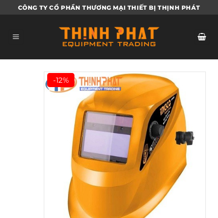
Bỏ
CÔNG TY CỔ PHẦN THƯƠNG MẠI THIẾT BỊ THỊNH PHÁT
qua
nội
dung
-12%