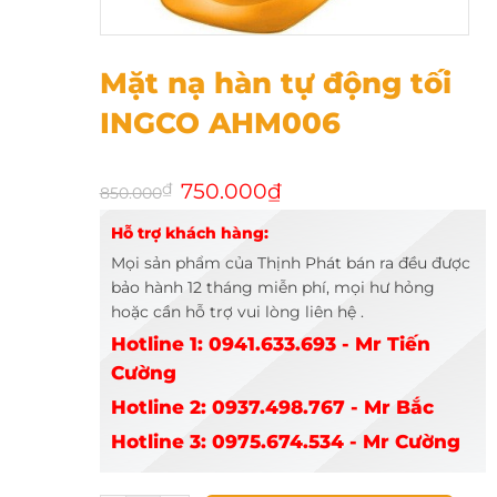
Mặt nạ hàn tự động tối INGCO AHM006
Mặt nạ hàn tự động tối
INGCO AHM006
Giá
Giá
₫
750.000
₫
850.000
gốc
hiện
là:
tại
Hỗ trợ khách hàng:
850.000₫.
là:
750.000₫.
Mọi sản phẩm của Thịnh Phát bán ra đều được
bảo hành 12 tháng miễn phí, mọi hư hỏng
hoặc cần hỗ trợ vui lòng liên hệ .
Hotline 1: 0941.633.693 - Mr Tiến
Cường
Hotline 2: 0937.498.767 - Mr Bắc
Hotline 3: 0975.674.534 - Mr Cường