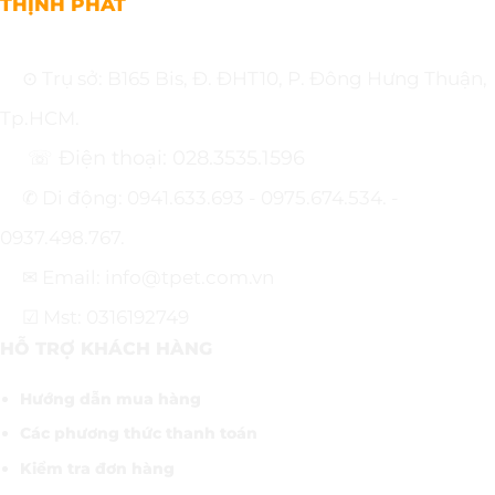
THỊNH PHÁT
⊙ Trụ sở: B165 Bis, Đ. ĐHT10, P. Đông Hưng Thuận,
Tp.HCM.
☏ Điện thoại: 028.3535.1596
✆ Di động: 0941.633.693 - 0975.674.534. -
0937.498.767.
✉ Email: info@tpet.com.vn
☑ Mst: 0316192749
HỖ TRỢ KHÁCH HÀNG
Hướng dẫn mua hàng
Các phương thức thanh toán
Kiểm tra đơn hàng