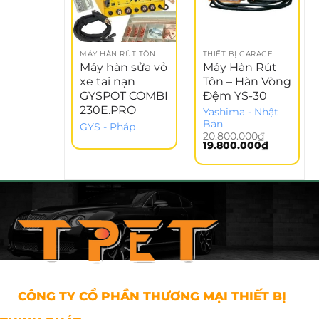
MÁY HÀN RÚT TÔN
THIẾT BỊ GARAGE
Máy hàn sửa vỏ
Máy Hàn Rút
xe tai nạn
Tôn – Hàn Vòng
GYSPOT COMBI
Đệm YS-30
230E.PRO
Yashima - Nhật
Bản
GYS - Pháp
20.800.000
₫
Giá
Giá
19.800.000
₫
gốc
hiện
là:
tại
20.800.000₫.
là:
19.800.000
CÔNG TY CỔ PHẦN THƯƠNG MẠI THIẾT BỊ