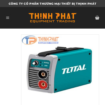
Bỏ
CÔNG TY CỔ PHẦN THƯƠNG MẠI THIẾT BỊ THỊNH PHÁT
qua
nội
dung