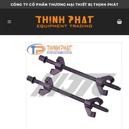
Bỏ
CÔNG TY CỔ PHẦN THƯƠNG MẠI THIẾT BỊ THỊNH PHÁT
qua
nội
dung