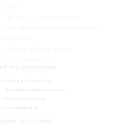
Tp.HCM.
☏ Điện thoại: 028.3535.1596
✆ Di động: 0941.633.693 - 0975.674.534. -
0937.498.767.
✉ Email: info@tpet.com.vn
☑ Mst: 0316192749
HỖ TRỢ KHÁCH HÀNG
Hướng dẫn mua hàng
Các phương thức thanh toán
Kiểm tra đơn hàng
Sơ đồ đường đi
CHÍNH SÁCH CHUNG