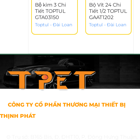
Bộ kìm 3 Chi
Bộ Vít 24 Chi
Tiết TOPTUL
Tiết 1/2 TOPTUL
GTA03150
GAAT1202
Toptul - Đài Loan
Toptul - Đài Loan
CÔNG TY CỔ PHẦN THƯƠNG MẠI THIẾT BỊ
THỊNH PHÁT
⊙ Trụ sở: B165 Bis, Đ. ĐHT10, P. Đông Hưng Thuận,