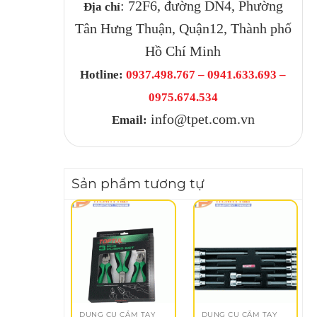
: 72F6, đường DN4, Phường
Địa chỉ
Tân Hưng Thuận, Quận12, Thành phố
Hồ Chí Minh
Hotline:
0937.498.767 – 0941.633.693 –
0975.674.534
info@tpet.com.vn
Email:
Sản phẩm tương tự
DỤNG CỤ CẦM TAY
DỤNG CỤ CẦM TAY