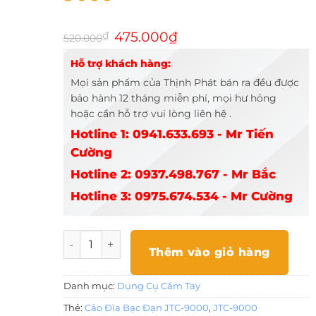
Giá
Giá
₫
475.000
₫
520.000
gốc
hiện
là:
tại
Hỗ trợ khách hàng:
520.000₫.
là:
475.000₫.
Mọi sản phẩm của Thịnh Phát bán ra đều được
bảo hành 12 tháng miễn phí, mọi hư hỏng
hoặc cần hỗ trợ vui lòng liên hệ .
Hotline 1: 0941.633.693 - Mr Tiến
Cường
Hotline 2: 0937.498.767 - Mr Bắc
Hotline 3: 0975.674.534 - Mr Cường
Cảo Đĩa Bạc Đạn JTC-9000 số lượng
Thêm vào giỏ hàng
Danh mục:
Dụng Cụ Cầm Tay
Thẻ:
Cảo Đĩa Bạc Đạn JTC-9000
,
JTC-9000