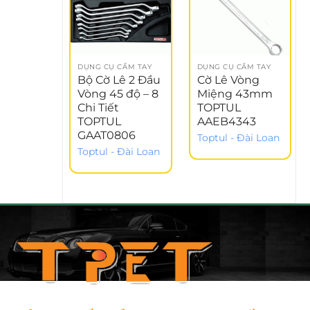
DỤNG CỤ CẦM TAY
DỤNG CỤ CẦM TAY
Bộ Cờ Lê 2 Đầu
Cờ Lê Vòng
Vòng 45 độ – 8
Miệng 43mm
Chi Tiết
TOPTUL
TOPTUL
AAEB4343
GAAT0806
Toptul - Đài Loan
Toptul - Đài Loan