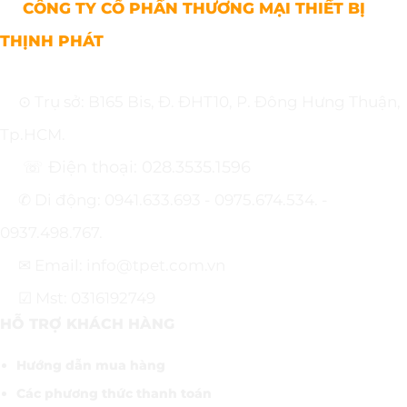
CÔNG TY CỔ PHẦN THƯƠNG MẠI THIẾT BỊ
THỊNH PHÁT
⊙ Trụ sở: B165 Bis, Đ. ĐHT10, P. Đông Hưng Thuận,
Tp.HCM.
☏ Điện thoại: 028.3535.1596
✆ Di động: 0941.633.693 - 0975.674.534. -
0937.498.767.
✉ Email: info@tpet.com.vn
☑ Mst: 0316192749
HỖ TRỢ KHÁCH HÀNG
Hướng dẫn mua hàng
Các phương thức thanh toán