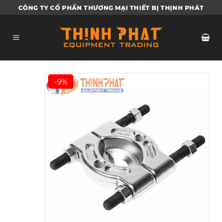
Bỏ
CÔNG TY CỔ PHẦN THƯƠNG MẠI THIẾT BỊ THỊNH PHÁT
qua
nội
dung
-9%