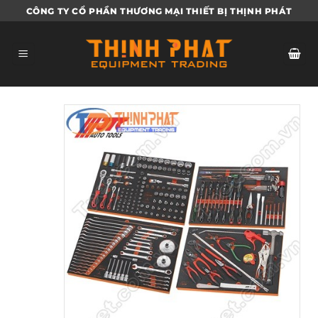
Bỏ
CÔNG TY CỔ PHẦN THƯƠNG MẠI THIẾT BỊ THỊNH PHÁT
qua
nội
dung