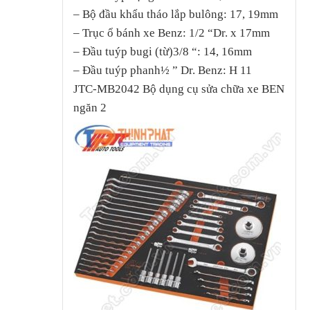
– Bộ đầu khẩu tháo lắp bulông: 17, 19mm
– Trục ổ bánh xe Benz: 1/2 “Dr. x 17mm
– Đầu tuýp bugi (từ)3/8 “: 14, 16mm
– Đầu tuýp phanh½ ” Dr. Benz: H 11
JTC-MB2042 Bộ dụng cụ sửa chữa xe BEN
ngăn 2