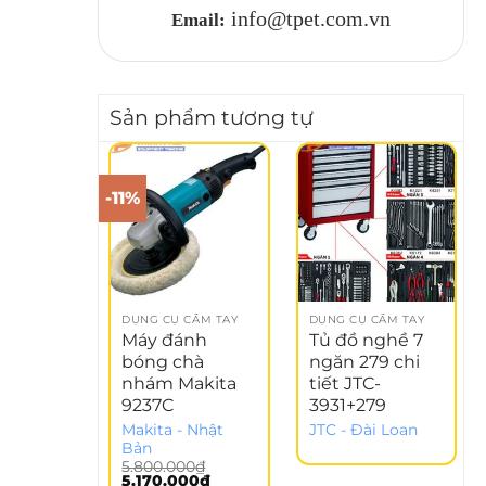
info@tpet.com.vn
Email:
Sản phẩm tương tự
-11%
DỤNG CỤ CẦM TAY
DỤNG CỤ CẦM TAY
Máy đánh
Tủ đồ nghề 7
bóng chà
ngăn 279 chi
nhám Makita
tiết JTC-
9237C
3931+279
Makita - Nhật
JTC - Đài Loan
Bản
5.800.000
₫
Giá
Giá
5.170.000
₫