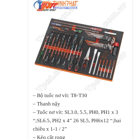
– Bộ tuốc nơ vít: T8-T30
– Thanh nậy
– Tuốc nơ vít: SL3.0, 5.5, PH0, PH1 x 3
“;SL6.5, PH2 x 4” 26 SL5, PH6x12 “;hai
chiều x 1-1 / 2”
– Kéo cắt rong