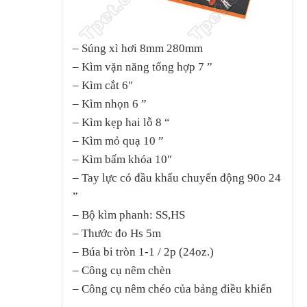
– Súng xì hơi 8mm 280mm
– Kìm vặn năng tổng hợp 7 ”
– Kìm cắt 6″
– Kìm nhọn 6 ”
– Kìm kẹp hai lỗ 8 “
– Kìm mỏ quạ 10 ”
– Kìm bấm khóa 10″
– Tay lực có đầu khẩu chuyển động 90o 24
”
– Bộ kìm phanh: SS,HS
– Thước đo Hs 5m
– Búa bi tròn 1-1 / 2p (24oz.)
– Công cụ nêm chèn
– Công cụ nêm chéo của bảng điều khiển