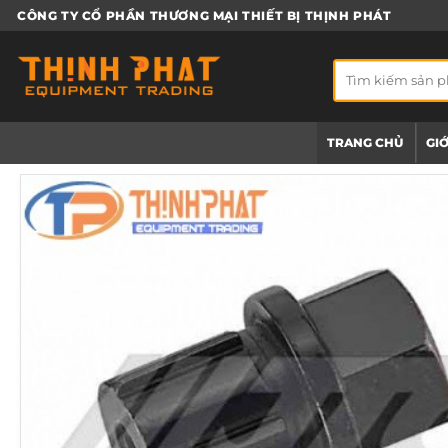
Bỏ
CÔNG TY CỔ PHẦN THƯƠNG MẠI THIẾT BỊ THỊNH PHÁT
qua
nội
Tìm
dung
kiếm:
TRANG CHỦ
GIỚ