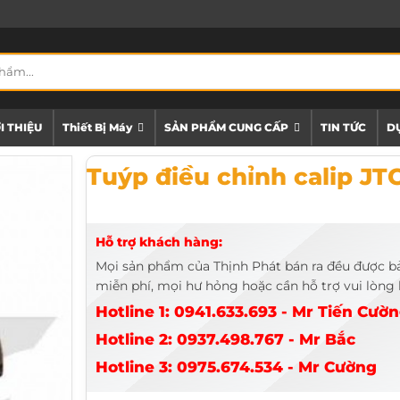
I THIỆU
Thiết Bị Máy
SẢN PHẨM CUNG CẤP
TIN TỨC
DỰ
Tuýp điều chỉnh calip JTC-5248
Tuýp điều chỉnh calip JT
Hỗ trợ khách hàng:
Mọi sản phẩm của Thịnh Phát bán ra đều được b
miễn phí, mọi hư hỏng hoặc cần hỗ trợ vui lòng l
Hotline 1: 0941.633.693 - Mr Tiến Cườ
Hotline 2: 0937.498.767 - Mr Bắc
Hotline 3: 0975.674.534 - Mr Cường