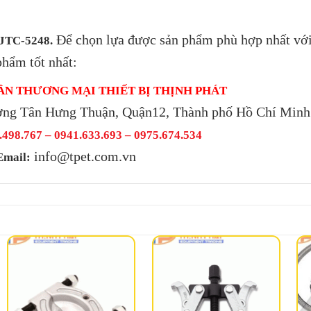
Để chọn lựa được sản phẩm phù hợp nhất với
 JTC-5248.
phẩm tốt nhất:
ẦN THƯƠNG MẠI THIẾT BỊ THỊNH PHÁT
ờng Tân Hưng Thuận, Quận12, Thành phố Hồ Chí Minh
498.767 – 0941.633.693 –
0975.674.534
info@tpet.com.vn
Email: