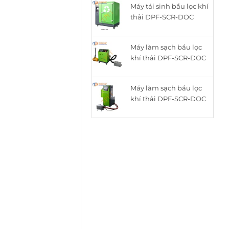
Máy tái sinh bầu lọc khí
là:
tại
thải DPF-SCR-DOC
15.050.000₫.
là:
thông minh cho động
12.050.000₫.
cơ Diesel ZQYM-518C
Máy làm sạch bầu lọc
khí thải DPF-SCR-DOC
cho động cơ Diesel
ZQYM A8
Máy làm sạch bầu lọc
khí thải DPF-SCR-DOC
cho động cơ Diesel
ZQYM 508A