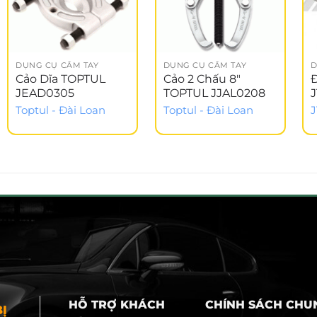
DỤNG CỤ CẦM TAY
DỤNG CỤ CẦM TAY
D
Cảo Dĩa TOPTUL
Cảo 2 Chấu 8″
JEAD0305
TOPTUL JJAL0208
Toptul - Đài Loan
Toptul - Đài Loan
J
HỖ TRỢ KHÁCH
CHÍNH SÁCH CHU
Ị