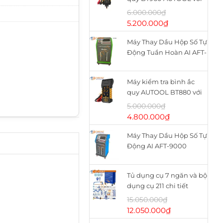
máy in nhiệt
6.000.000
₫
Giá
Giá
5.200.000
₫
gốc
hiện
Máy Thay Dầu Hộp Số Tự
là:
tại
Động Tuần Hoàn AI AFT-
6.000.000₫.
là:
9900
5.200.000₫.
Máy kiểm tra bình ắc
quy AUTOOL BT880 với
máy in nhiệt
5.000.000
₫
Giá
Giá
4.800.000
₫
gốc
hiện
Máy Thay Dầu Hộp Số Tự
là:
tại
Động AI AFT-9000
5.000.000₫.
là:
4.800.000₫.
Tủ dụng cụ 7 ngăn và bộ
dụng cụ 211 chi tiết
WHS2111 WADFOW
15.050.000
₫
Giá
Giá
12.050.000
₫
gốc
hiện