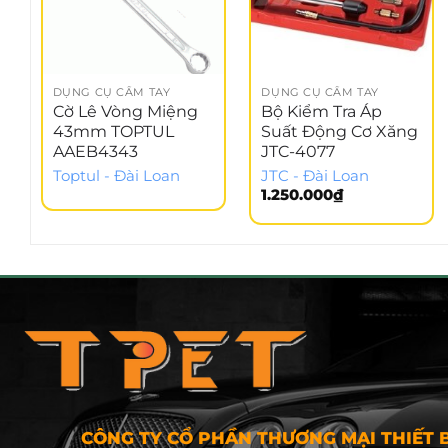
DỤNG CỤ CẦM TAY
DỤNG CỤ CẦM TAY
Cờ Lê Vòng Miệng
Bộ Kiểm Tra Áp
43mm TOPTUL
Suất Động Cơ Xăng
AAEB4343
JTC-4077
Toptul - Đài Loan
JTC - Đài Loan
1.250.000
₫
CÔNG TY CỔ PHẦN THƯƠNG MẠI THIẾT B