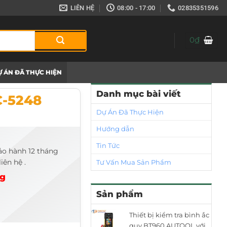
LIÊN HỆ
08:00 - 17:00
02835351596
0
₫
 ÁN ĐÃ THỰC HIỆN
Danh mục bài viết
C-5248
Dự Án Đã Thực Hiện
Hướng dẫn
Tin Tức
ảo hành 12 tháng
iên hệ .
Tư Vấn Mua Sản Phẩm
ng
Sản phẩm
Thiết bị kiểm tra bình ắc
quy BT960 AUTOOL với