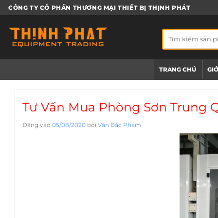
Bỏ
CÔNG TY CỔ PHẦN THƯƠNG MẠI THIẾT BỊ THỊNH PHÁT
qua
nội
Tìm
dung
kiếm:
TRANG CHỦ
GIỚ
Tư Vấn Mua Phòng Sơn Trung 
Đăng vào
05/08/2020
bởi
Văn Bắc Phạm