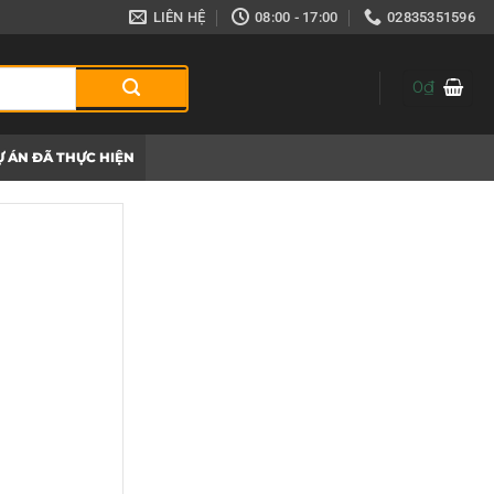
LIÊN HỆ
08:00 - 17:00
02835351596
0
₫
 ÁN ĐÃ THỰC HIỆN