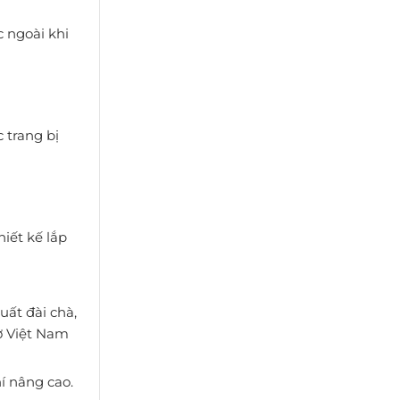
c ngoài khi
 trang bị
iết kế lắp
uất đài chà,
 ở Việt Nam
hí nâng cao.