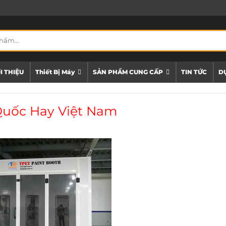
I THIỆU
Thiết Bị Máy
SẢN PHẨM CUNG CẤP
TIN TỨC
DỰ
Quốc Hay Việt Nam