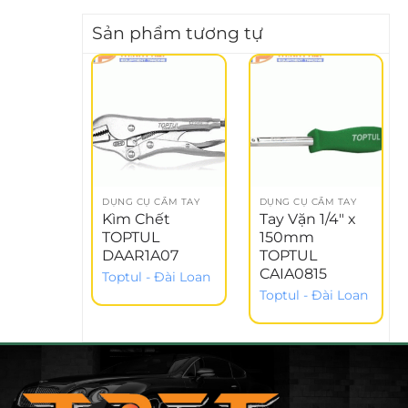
Sản phẩm tương tự
DỤNG CỤ CẦM TAY
DỤNG CỤ CẦM TAY
Kìm Chết
Tay Vặn 1/4″ x
TOPTUL
150mm
DAAR1A07
TOPTUL
CAIA0815
Toptul - Đài Loan
Toptul - Đài Loan