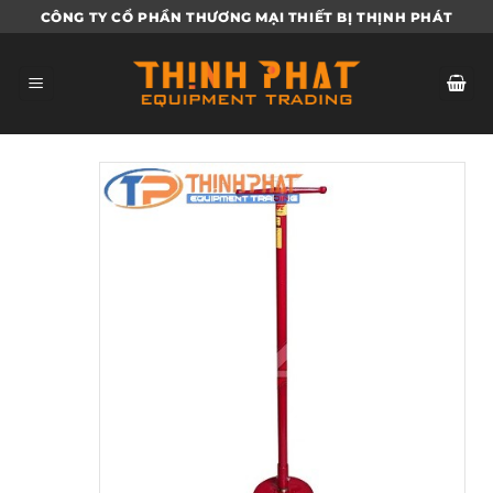
Bỏ
CÔNG TY CỔ PHẦN THƯƠNG MẠI THIẾT BỊ THỊNH PHÁT
qua
nội
dung