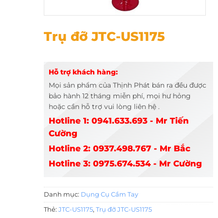
Trụ đỡ JTC-US1175
Trụ đỡ JTC-US1175
Hỗ trợ khách hàng:
Mọi sản phẩm của Thịnh Phát bán ra đều được
bảo hành 12 tháng miễn phí, mọi hư hỏng
hoặc cần hỗ trợ vui lòng liên hệ .
Hotline 1: 0941.633.693 - Mr Tiến
Cường
Hotline 2: 0937.498.767 - Mr Bắc
Hotline 3: 0975.674.534 - Mr Cường
Danh mục:
Dụng Cụ Cầm Tay
Thẻ:
JTC-US1175
,
Trụ đỡ JTC-US1175