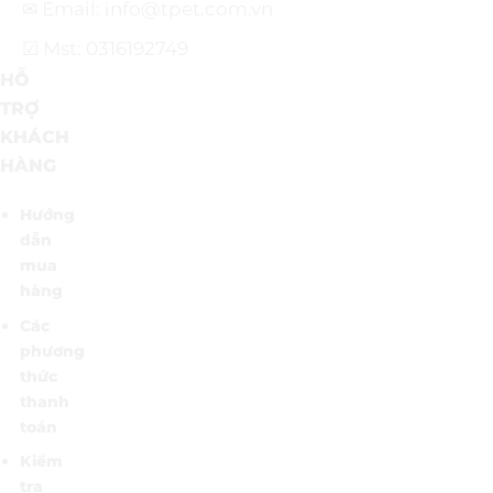
✉ Email: info@tpet.com.vn
☑ Mst: 0316192749
HỖ
TRỢ
KHÁCH
HÀNG
Hướng
dẫn
mua
hàng
Các
phương
thức
thanh
toán
Kiểm
tra