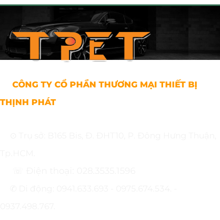
CÔNG TY CỔ PHẦN THƯƠNG MẠI THIẾT BỊ
THỊNH PHÁT
⊙ Trụ sở: B165 Bis, Đ. ĐHT10, P. Đông Hưng Thuận,
Tp.HCM.
☏ Điện thoại: 028.3535.1596
✆ Di động: 0941.633.693 - 0975.674.534. -
0937.498.767.