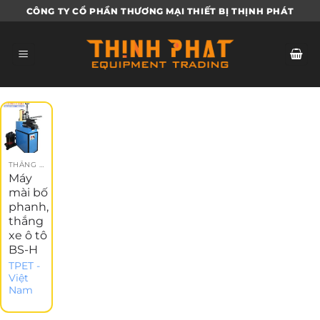
Bỏ
CÔNG TY CỔ PHẦN THƯƠNG MẠI THIẾT BỊ THỊNH PHÁT
qua
nội
dung
THẮNG XE Ô TÔ
Máy
mài bố
phanh,
thắng
xe ô tô
BS-H
TPET -
Việt
Nam