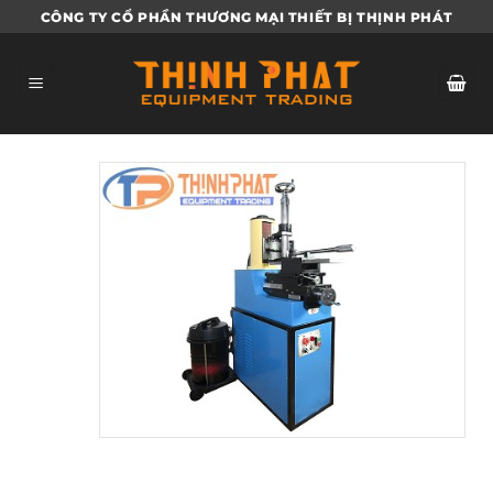
Bỏ
CÔNG TY CỔ PHẦN THƯƠNG MẠI THIẾT BỊ THỊNH PHÁT
qua
nội
dung