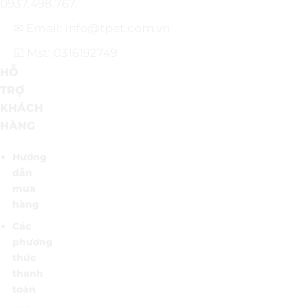
0937.498.767.
✉ Email: info@tpet.com.vn
☑ Mst: 0316192749
HỖ
TRỢ
KHÁCH
HÀNG
Hướng
dẫn
mua
hàng
Các
phương
thức
thanh
toán