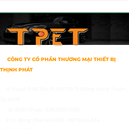
CÔNG TY CỔ PHẦN THƯƠNG MẠI THIẾT BỊ
THỊNH PHÁT
⊙ Trụ sở: B165 Bis, Đ. ĐHT10, P. Đông Hưng Thuận,
Tp.HCM.
☏ Điện thoại: 028.3535.1596
✆ Di động: 0941.633.693 - 0975.674.534. -