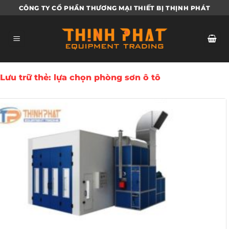
Bỏ
CÔNG TY CỔ PHẦN THƯƠNG MẠI THIẾT BỊ THỊNH PHÁT
qua
nội
dung
Lưu trữ thẻ:
lựa chọn phòng sơn ô tô