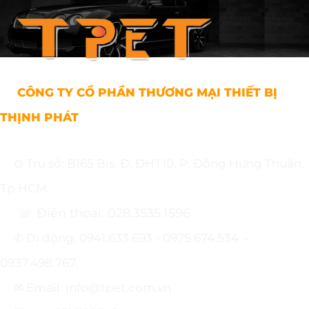
CÔNG TY CỔ PHẦN THƯƠNG MẠI THIẾT BỊ
THỊNH PHÁT
⊙ Trụ sở: B165 Bis, Đ. ĐHT10, P. Đông Hưng Thuận,
Tp.HCM.
☏ Điện thoại: 028.3535.1596
✆ Di động: 0941.633.693 - 0975.674.534. -
0937.498.767.
✉ Email: info@tpet.com.vn