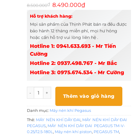
Giá
Giá
₫
8.490.000
₫
8.500.000
gốc
hiện
là:
tại
Hỗ trợ khách hàng:
8.500.000₫.
là:
8.490.000₫.
Mọi sản phẩm của Thịnh Phát bán ra đều được
bảo hành 12 tháng miễn phí, mọi hư hỏng
hoặc cần hỗ trợ vui lòng liên hệ .
Hotline 1: 0941.633.693 - Mr Tiến
Cường
Hotline 2: 0937.498.767 - Mr Bắc
Hotline 3: 0975.674.534 - Mr Cường
MÁY NÉN KHÍ DÂY ĐAI PEGASUS TM-V-0.25/12.5-
Thêm vào giỏ hàng
Danh mục:
Máy nén khí Pegasus
Thẻ:
MÁY NÉN KHÍ DÂY ĐAI
,
MÁY NÉN KHÍ DÂY ĐAI
PEGASUS
,
MÁY NÉN KHÍ DÂY ĐAI PEGASUS TM-V-
0.25/12.5-180L
,
Máy nén khí piston
,
PEGASUS TM
,