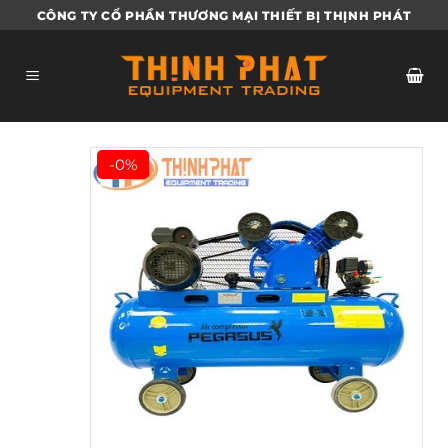
Bỏ
CÔNG TY CỔ PHẦN THƯƠNG MẠI THIẾT BỊ THỊNH PHÁT
qua
nội
dung
-0%