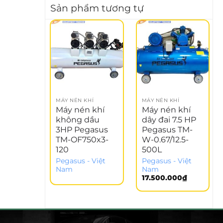
Sản phẩm tương tự
MÁY NÉN KHÍ
MÁY NÉN KHÍ
Máy nén khí
Máy nén khí
không dầu
dây đai 7.5 HP
3HP Pegasus
Pegasus TM-
TM-OF750x3-
W-0.67/12.5-
120
500L
Pegasus - Việt
Pegasus - Việt
Nam
Nam
17.500.000
₫