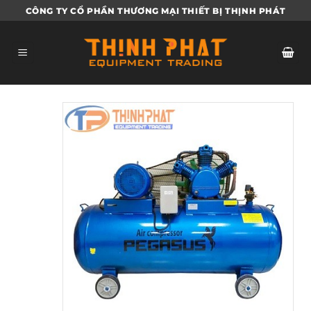
Bỏ
CÔNG TY CỔ PHẦN THƯƠNG MẠI THIẾT BỊ THỊNH PHÁT
qua
nội
dung