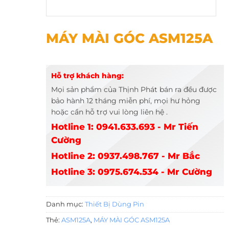
MÁY MÀI GÓC ASM125A
MÁY MÀI GÓC ASM125A
Hỗ trợ khách hàng:
Mọi sản phẩm của Thịnh Phát bán ra đều được
bảo hành 12 tháng miễn phí, mọi hư hỏng
hoặc cần hỗ trợ vui lòng liên hệ .
Hotline 1: 0941.633.693 - Mr Tiến
Cường
Hotline 2: 0937.498.767 - Mr Bắc
Hotline 3: 0975.674.534 - Mr Cường
Danh mục:
Thiết Bị Dùng Pin
Thẻ:
ASM125A
,
MÁY MÀI GÓC ASM125A