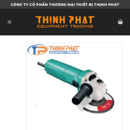
Bỏ
CÔNG TY CỔ PHẦN THƯƠNG MẠI THIẾT BỊ THỊNH PHÁT
qua
nội
dung