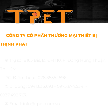
CÔNG TY CỔ PHẦN THƯƠNG MẠI THIẾT BỊ
THỊNH PHÁT
⊙ Trụ sở: B165 Bis, Đ. ĐHT10, P. Đông Hưng Thuận,
Tp.HCM.
☏ Điện thoại: 028.3535.1596
✆ Di động: 0941.633.693 - 0975.674.534. -
0937.498.767.
✉ Email: info@tpet.com.vn