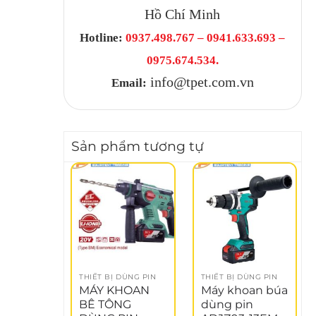
Hồ Chí Minh
Hotline:
0937.498.767 – 0941.633.693 –
0975.674.534.
info@tpet.com.vn
Email:
Sản phẩm tương tự
THIẾT BỊ DÙNG PIN
THIẾT BỊ DÙNG PIN
MÁY KHOAN
Máy khoan búa
BÊ TÔNG
dùng pin