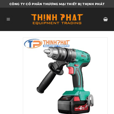
Bỏ
CÔNG TY CỔ PHẦN THƯƠNG MẠI THIẾT BỊ THỊNH PHÁT
qua
nội
dung