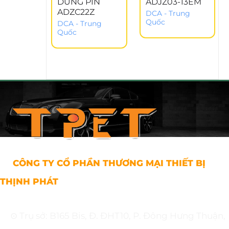
DÙNG PIN
ADJZ03-13EM
ADZC22Z
DCA - Trung
Quốc
DCA - Trung
Quốc
CÔNG TY CỔ PHẦN THƯƠNG MẠI THIẾT BỊ
THỊNH PHÁT
⊙ Trụ sở: B165 Bis, Đ. ĐHT10, P. Đông Hưng Thuận,