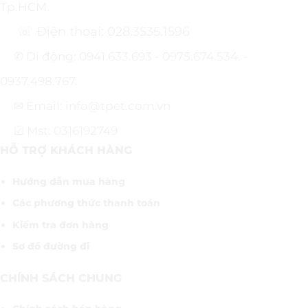
Tp.HCM.
☏ Điện thoại: 028.3535.1596
✆ Di động: 0941.633.693 - 0975.674.534. -
0937.498.767.
✉ Email: info@tpet.com.vn
☑ Mst: 0316192749
HỖ TRỢ KHÁCH HÀNG
Hướng dẫn mua hàng
Các phương thức thanh toán
Kiểm tra đơn hàng
Sơ đồ đường đi
CHÍNH SÁCH CHUNG