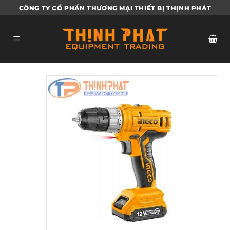
Bỏ
CÔNG TY CỔ PHẦN THƯƠNG MẠI THIẾT BỊ THỊNH PHÁT
qua
nội
dung