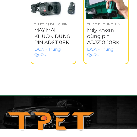
THIẾT BỊ DÙNG PIN
THIẾT BỊ DÙNG PIN
MÁY MÀI
Máy khoan
KHUÔN DÙNG
dùng pin
PIN ADSJ10EK
ADJZ10-10BK
DCA - Trung
DCA - Trung
Quốc
Quốc