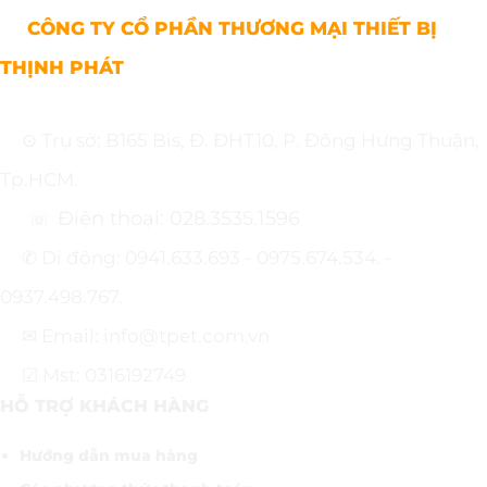
CÔNG TY CỔ PHẦN THƯƠNG MẠI THIẾT BỊ
THỊNH PHÁT
⊙ Trụ sở: B165 Bis, Đ. ĐHT10, P. Đông Hưng Thuận,
Tp.HCM.
☏ Điện thoại: 028.3535.1596
✆ Di động: 0941.633.693 - 0975.674.534. -
0937.498.767.
✉ Email: info@tpet.com.vn
☑ Mst: 0316192749
HỖ TRỢ KHÁCH HÀNG
Hướng dẫn mua hàng