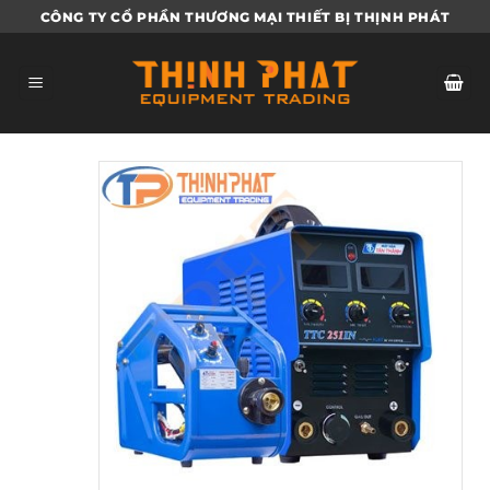
Bỏ
CÔNG TY CỔ PHẦN THƯƠNG MẠI THIẾT BỊ THỊNH PHÁT
qua
nội
dung