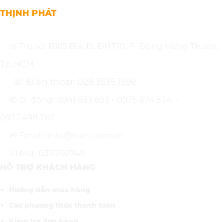
THỊNH PHÁT
⊙ Trụ sở: B165 Bis, Đ. ĐHT10, P. Đông Hưng Thuận,
Tp.HCM.
☏ Điện thoại: 028.3535.1596
✆ Di động: 0941.633.693 - 0975.674.534. -
0937.498.767.
✉ Email: info@tpet.com.vn
☑ Mst: 0316192749
HỖ TRỢ KHÁCH HÀNG
Hướng dẫn mua hàng
Các phương thức thanh toán
Kiểm tra đơn hàng