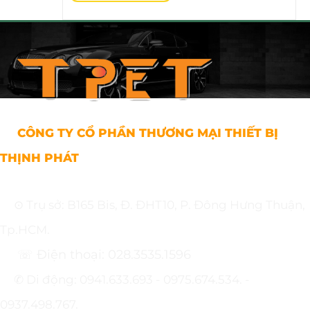
CÔNG TY CỔ PHẦN THƯƠNG MẠI THIẾT BỊ
THỊNH PHÁT
⊙ Trụ sở: B165 Bis, Đ. ĐHT10, P. Đông Hưng Thuận,
Tp.HCM.
☏ Điện thoại: 028.3535.1596
✆ Di động: 0941.633.693 - 0975.674.534. -
0937.498.767.