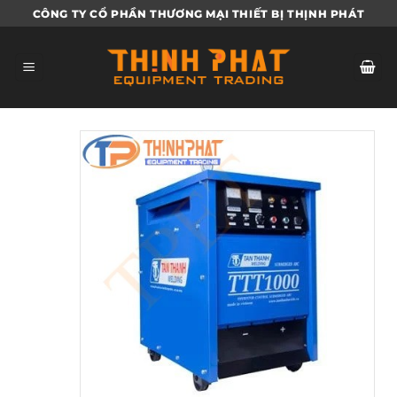
Bỏ
CÔNG TY CỔ PHẦN THƯƠNG MẠI THIẾT BỊ THỊNH PHÁT
qua
nội
dung