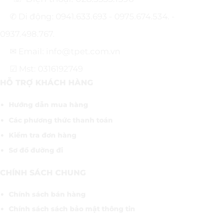
✆ Di động: 0941.633.693 - 0975.674.534. -
0937.498.767.
✉ Email: info@tpet.com.vn
☑ Mst: 0316192749
HỖ TRỢ KHÁCH HÀNG
Hướng dẫn mua hàng
Các phương thức thanh toán
Kiểm tra đơn hàng
Sơ đồ đường đi
CHÍNH SÁCH CHUNG
Chính sách bán hàng
Chính sách sách bảo mật thông tin