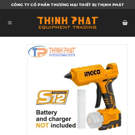
Bỏ
CÔNG TY CỔ PHẦN THƯƠNG MẠI THIẾT BỊ THỊNH PHÁT
qua
nội
dung