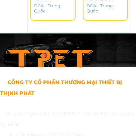
DCA - Trung
DCA - Trung
Quốc
Quốc
CÔNG TY CỔ PHẦN THƯƠNG MẠI THIẾT BỊ
THỊNH PHÁT
⊙ Trụ sở: B165 Bis, Đ. ĐHT10, P. Đông Hưng Thuận,
Tp.HCM.
☏ Điện thoại: 028.3535.1596