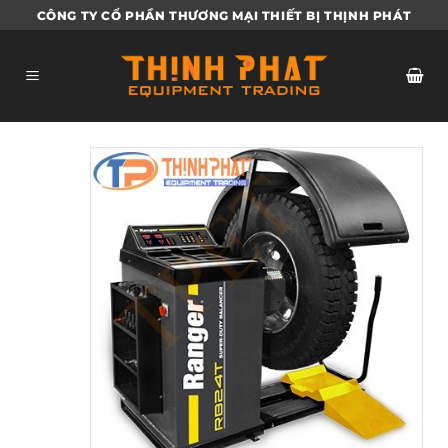
Bỏ
CÔNG TY CỔ PHẦN THƯƠNG MẠI THIẾT BỊ THỊNH PHÁT
qua
nội
dung