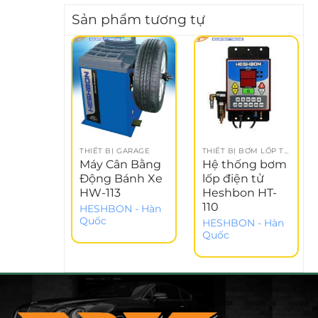
Sản phẩm tương tự
THIẾT BỊ GARAGE
THIẾT BỊ BƠM LỐP TỰ ĐỘNG
Máy Cân Bằng
Hệ thống bơm
Động Bánh Xe
lốp điện tử
HW-113
Heshbon HT-
110
HESHBON - Hàn
Quốc
HESHBON - Hàn
Quốc