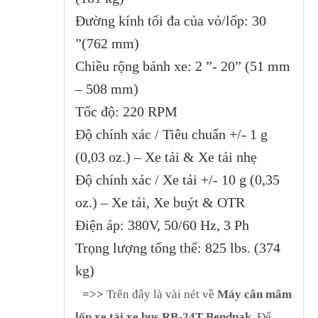
Đường kính tối đa của vỏ/lốp: 30
”(762 mm)
Chiều rộng bánh xe: 2 ”- 20” (51 mm
– 508 mm)
Tốc độ: 220 RPM
Độ chính xác / Tiêu chuẩn +/- 1 g
(0,03 oz.) – Xe tải & Xe tải nhẹ
Độ chính xác / Xe tải +/- 10 g (0,35
oz.) – Xe tải, Xe buýt & OTR
Điện áp: 380V, 50/60 Hz, 3 Ph
Trọng lượng tổng thể: 825 lbs. (374
kg)
=>>
Trên đây là vài nét về
Máy cân mâm
lốp xe tải xe bus RB-24T Bendpak
.
Để