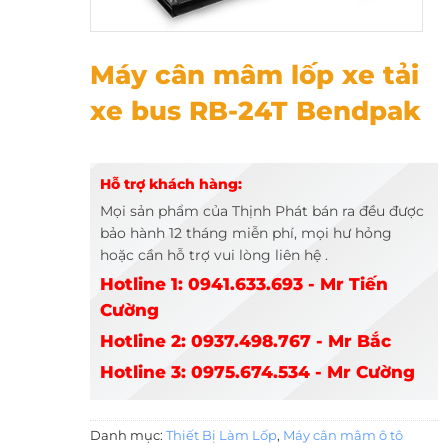
Máy cân mâm lốp xe tải xe bus RB-24T Bendpak
Máy cân mâm lốp xe tải
xe bus RB-24T Bendpak
Hỗ trợ khách hàng:
Mọi sản phẩm của Thịnh Phát bán ra đều được
bảo hành 12 tháng miễn phí, mọi hư hỏng
hoặc cần hỗ trợ vui lòng liên hệ .
Hotline 1: 0941.633.693 - Mr Tiến
Cường
Hotline 2: 0937.498.767 - Mr Bắc
Hotline 3: 0975.674.534 - Mr Cường
Danh mục:
Thiết Bị Làm Lốp
,
Máy cân mâm ô tô