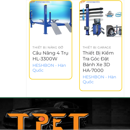
THIẾT BỊ NÂNG ĐỠ
THIẾT BỊ GARAGE
Cầu Nâng 4 Trụ
Thiết Bị Kiểm
HL-3300W
Tra Góc Đặt
Bánh Xe 3D
HESHBON - Hàn
HA-7000
Quốc
HESHBON - Hàn
Quốc