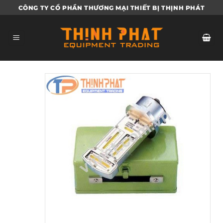
Bỏ
CÔNG TY CỔ PHẦN THƯƠNG MẠI THIẾT BỊ THỊNH PHÁT
qua
nội
dung