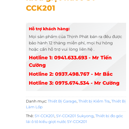
CCK201
Hỗ trợ khách hàng:
Mọi sản phẩm của Thịnh Phát bán ra đều được
bảo hành 12 tháng miễn phí, mọi hư hỏng
hoặc cần hỗ trợ vui lòng liên hệ .
Hotline 1: 0941.633.693 - Mr Tiến
Cường
Hotline 2: 0937.498.767 - Mr Bắc
Hotline 3: 0975.674.534 - Mr Cường
Danh mục:
Thiết Bị Garage
,
Thiết bị Kiểm Tra
,
Thiết Bị
Làm Lốp
Thẻ:
SY-CCK201
,
SY-CCK201 Sukyong
,
Thiết bị đo góc
lái ô tô kiểu giọt nước SY-CCK201