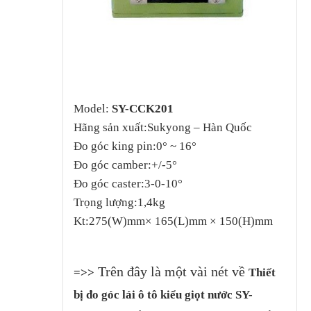
Model:
SY-CCK201
Hãng sản xuất:Sukyong – Hàn Quốc
Đo góc king pin:0° ~ 16°
Đo góc camber:+/-5°
Đo góc caster:3-0-10°
Trọng lượng:1,4kg
Kt:275(W)mm× 165(L)mm × 150(H)mm
Trên đây là một vài nét về
=>>
Thiết
bị đo góc lái ô tô kiểu giọt nước SY-