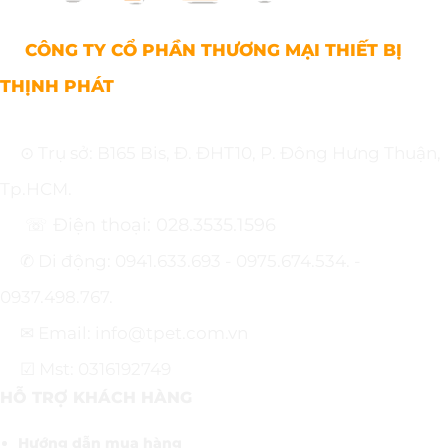
CÔNG TY CỔ PHẦN THƯƠNG MẠI THIẾT BỊ
THỊNH PHÁT
⊙ Trụ sở: B165 Bis, Đ. ĐHT10, P. Đông Hưng Thuận,
Tp.HCM.
☏ Điện thoại: 028.3535.1596
✆ Di động: 0941.633.693 - 0975.674.534. -
0937.498.767.
✉ Email: info@tpet.com.vn
☑ Mst: 0316192749
HỖ TRỢ KHÁCH HÀNG
Hướng dẫn mua hàng