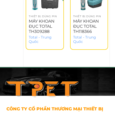
THIẾT BỊ DÙNG PIN
THIẾT BỊ DÙNG PIN
MÁY KHOAN
MÁY KHOAN
ĐỤC TOTAL
ĐỤC TOTAL
TH309288
TH118366
Total - Trung
Total - Trung
Quốc
Quốc
CÔNG TY CỔ PHẦN THƯƠNG MẠI THIẾT BỊ