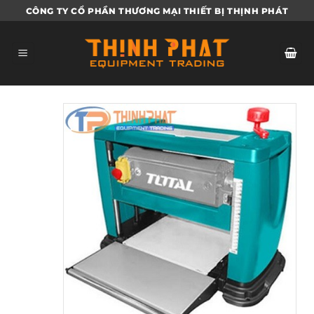
Bỏ
CÔNG TY CỔ PHẦN THƯƠNG MẠI THIẾT BỊ THỊNH PHÁT
qua
nội
dung