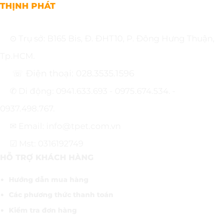
THỊNH PHÁT
⊙ Trụ sở: B165 Bis, Đ. ĐHT10, P. Đông Hưng Thuận,
Tp.HCM.
☏ Điện thoại: 028.3535.1596
✆ Di động: 0941.633.693 - 0975.674.534. -
0937.498.767.
✉ Email: info@tpet.com.vn
☑ Mst: 0316192749
HỖ TRỢ KHÁCH HÀNG
Hướng dẫn mua hàng
Các phương thức thanh toán
Kiểm tra đơn hàng