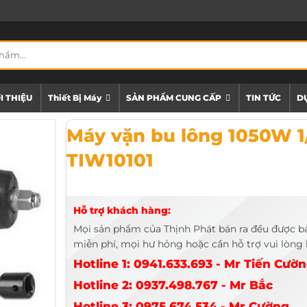
I THIỆU
Thiết Bị Máy
SẢN PHẨM CUNG CẤP
TIN TỨC
DỰ
Máy vặn bu lông 1050W 1/2" TOTAL TIW10101
Máy vặn bu lông 1050W 1
TIW10101
Hỗ trợ khách hàng:
Mọi sản phẩm của Thịnh Phát bán ra đều được b
miễn phí, mọi hư hỏng hoặc cần hỗ trợ vui lòng l
Hotline 1: 0941.633.693 - Mr Tiến Cườ
Hotline 2: 0937.498.767 - Mr Bắc
Hotline 3: 0975.674.534 - Mr Cường