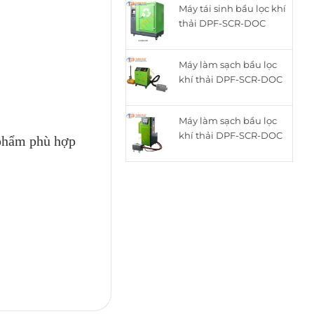
Máy tái sinh bầu lọc khí
là:
tại
thải DPF-SCR-DOC
15.050.000₫.
là:
thông minh cho động
12.050.000₫.
cơ Diesel ZQYM-518C
Máy làm sạch bầu lọc
khí thải DPF-SCR-DOC
cho động cơ Diesel
ZQYM A8
Máy làm sạch bầu lọc
khí thải DPF-SCR-DOC
phẩm phù hợp
cho động cơ Diesel
ZQYM 508A