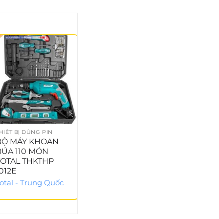
HIẾT BỊ DÙNG PIN
THIẾT BỊ DÙNG PIN
THIẾT
BỘ MÁY KHOAN
MÁY KHOAN ĐỤC
MÁY
BÚA 110 MÓN
TOTAL TH306236
TOTA
TOTAL THKTHP
Total - Trung Quốc
Total
012E
otal - Trung Quốc