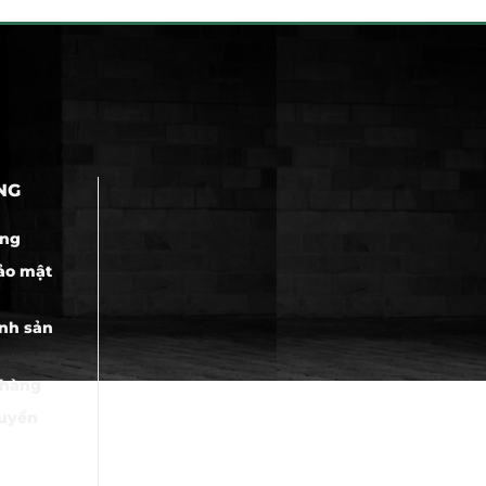
NG
àng
ảo mật
nh sản
 hàng
huyển