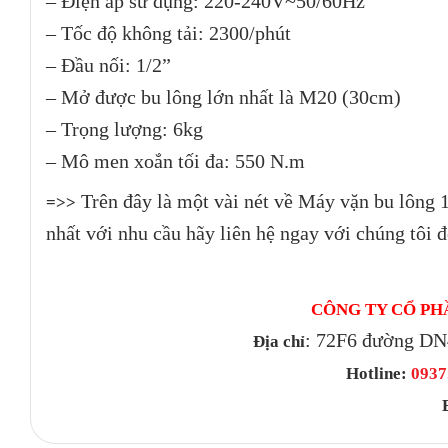
– Điện áp sử dụng: 220-240V~50/60Hz
– Tốc độ không tải: 2300/phút
– Đầu nối: 1/2”
– Mở được bu lông lớn nhất là M20 (30cm)
– Trọng lượng: 6kg
– Mô men xoắn tối đa: 550 N.m
Trên đây là một vài nét về Máy vặn bu lôn
=>>
nhất với nhu cầu hãy liên hệ ngay với chúng tôi 
CÔNG TY CỔ PH
: 72F6 đường DN
Địa chỉ
Hotline:
0937.