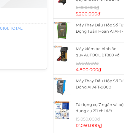
máy in nhiệt
6.000.000
₫
Giá
Giá
5.200.000
₫
gốc
hiện
Máy Thay Dầu Hộp Số Tự
là:
tại
0101
,
TOTAL
Động Tuần Hoàn AI AFT-
6.000.000₫.
là:
9900
5.200.000₫.
Máy kiểm tra bình ắc
quy AUTOOL BT880 với
máy in nhiệt
5.000.000
₫
Giá
Giá
4.800.000
₫
gốc
hiện
Máy Thay Dầu Hộp Số Tự
là:
tại
Động AI AFT-9000
5.000.000₫.
là:
4.800.000₫.
Tủ dụng cụ 7 ngăn và bộ
dụng cụ 211 chi tiết
WHS2111 WADFOW
15.050.000
₫
Giá
Giá
12.050.000
₫
gốc
hiện