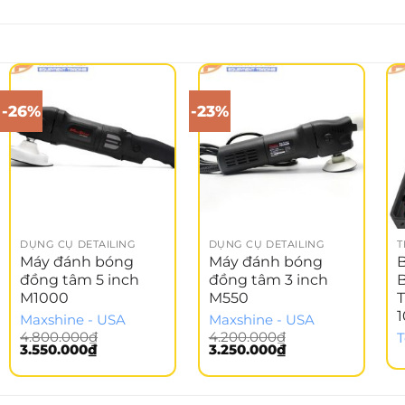
-26%
-23%
DỤNG CỤ DETAILING
DỤNG CỤ DETAILING
T
Máy đánh bóng
Máy đánh bóng
đồng tâm 5 inch
đồng tâm 3 inch
M1000
M550
1
Maxshine - USA
Maxshine - USA
4.800.000
₫
4.200.000
₫
T
Giá
Giá
Giá
Giá
3.550.000
₫
3.250.000
₫
gốc
hiện
gốc
hiện
là:
tại
là:
tại
4.800.000₫.
là:
4.200.000₫.
là:
3.550.000₫.
3.250.000₫.