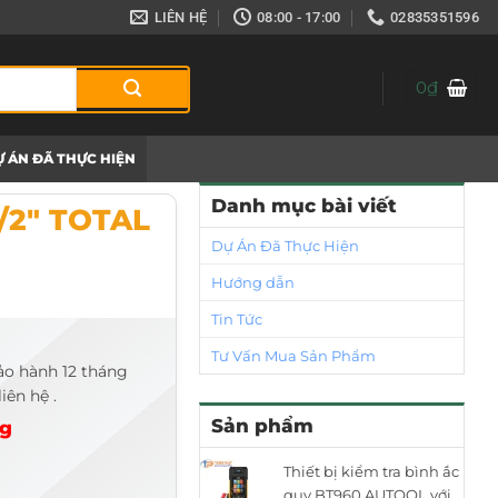
LIÊN HỆ
08:00 - 17:00
02835351596
0
₫
 ÁN ĐÃ THỰC HIỆN
Danh mục bài viết
/2″ TOTAL
Dự Án Đã Thực Hiện
Hướng dẫn
Tin Tức
Tư Vấn Mua Sản Phẩm
ảo hành 12 tháng
iên hệ .
Sản phẩm
ng
Thiết bị kiểm tra bình ắc
quy BT960 AUTOOL với