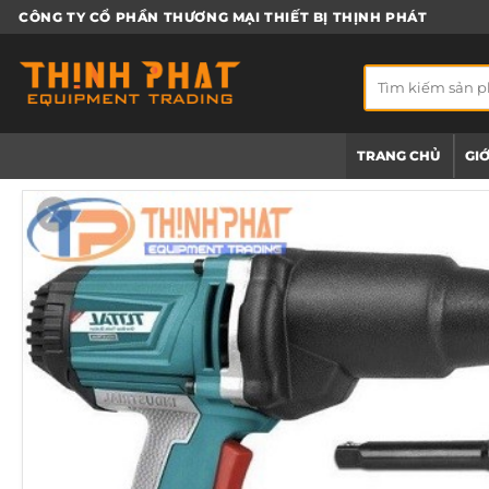
Bỏ
CÔNG TY CỔ PHẦN THƯƠNG MẠI THIẾT BỊ THỊNH PHÁT
qua
nội
Tìm
dung
kiếm:
TRANG CHỦ
GIỚ