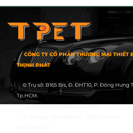
CÔNG TY CỔ PHẦN THƯƠNG MẠI THIẾT B
THỊNH PHÁT
⊙ Trụ sở: B165 Bis, Đ. ĐHT10, P. Đông Hưng 
Tp.HCM.
☏ Điện thoại: 028.3535.1596
✆ Di động: 0941.633.693 - 0975.674.534. -
0937.498.767.