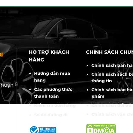
HỖ TRỢ KHÁCH
CHÍNH SÁCH CHU
Ị
HÀNG
Chính sách bán h
Hướng dẫn mua
Chính sách sách b
hàng
thông tin
Thuận,
Các phương thức
Chính sách bảo hà
thanh toán
phẩm
Chính sách đổi trả
Kiểm tra đơn hàng
Chính sách vận c
Sơ đồ đường đi