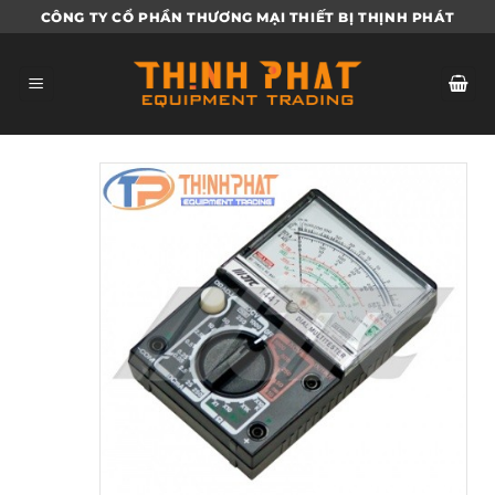
Bỏ
CÔNG TY CỔ PHẦN THƯƠNG MẠI THIẾT BỊ THỊNH PHÁT
qua
nội
dung