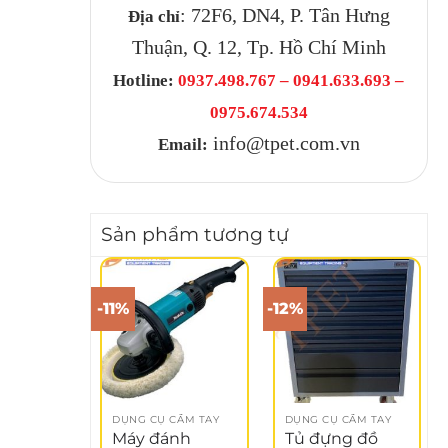
: 72F6, DN4, P. Tân Hưng
Địa chỉ
Thuận, Q. 12, Tp. Hồ Chí Minh
Hotline:
0937.498.767 – 0941.633.693 –
0975.674.534
info@tpet.com.vn
Email:
Sản phẩm tương tự
-11%
-12%
DỤNG CỤ CẦM TAY
DỤNG CỤ CẦM TAY
Máy đánh
Tủ đựng đồ