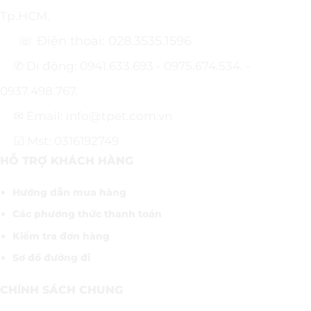
Tp.HCM.
☏ Điện thoại: 028.3535.1596
✆ Di động: 0941.633.693 - 0975.674.534. -
0937.498.767.
✉ Email: info@tpet.com.vn
☑ Mst: 0316192749
HỖ TRỢ KHÁCH HÀNG
Hướng dẫn mua hàng
Các phương thức thanh toán
Kiểm tra đơn hàng
Sơ đồ đường đi
CHÍNH SÁCH CHUNG