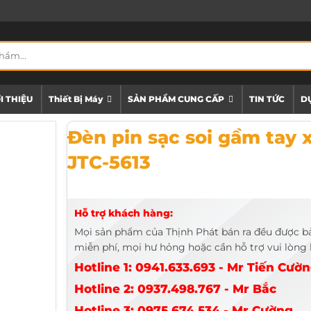
I THIỆU
Thiết Bị Máy
SẢN PHẨM CUNG CẤP
TIN TỨC
DỰ
Đèn pin sạc soi gầm tay xoay 45 độ JTC-5613
Đèn pin sạc soi gầm tay 
JTC-5613
Hỗ trợ khách hàng:
Mọi sản phẩm của Thịnh Phát bán ra đều được b
miễn phí, mọi hư hỏng hoặc cần hỗ trợ vui lòng l
Hotline 1: 0941.633.693 - Mr Tiến Cườ
Hotline 2: 0937.498.767 - Mr Bắc
Hotline 3: 0975.674.534 - Mr Cường