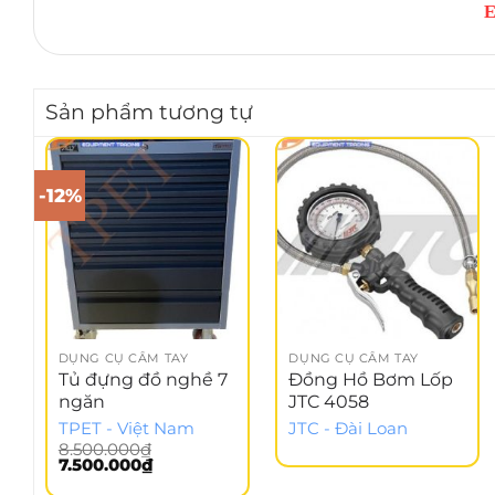
E
Sản phẩm tương tự
-12%
DỤNG CỤ CẦM TAY
DỤNG CỤ CẦM TAY
Tủ đựng đồ nghề 7
Đồng Hồ Bơm Lốp
ngăn
JTC 4058
TPET - Việt Nam
JTC - Đài Loan
8.500.000
₫
Giá
Giá
7.500.000
₫
gốc
hiện