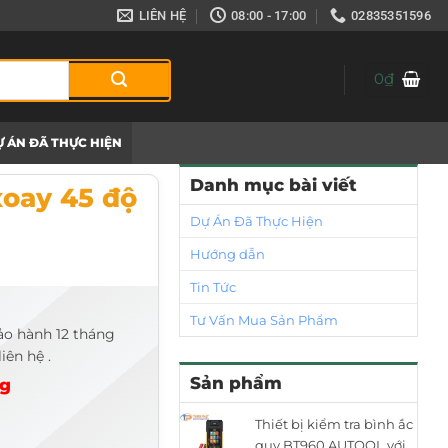
LIÊN HỆ
08:00 - 17:00
02835351596
0
₫
 ÁN ĐÃ THỰC HIỆN
Danh mục bài viết
xoay 45 độ
Dự Án Đã Thực Hiện
Hướng dẫn
Tin Tức
Tư Vấn Mua Sản Phẩm
ảo hành 12 tháng
iên hệ .
Sản phẩm
ng
Thiết bị kiểm tra bình ắc
quy BT960 AUTOOL với