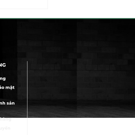
NG
àng
ảo mật
nh sản
 hàng
huyển