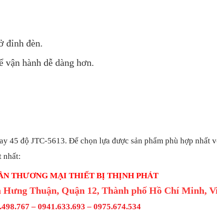
ở đỉnh đèn.
ể vận hành dễ dàng hơn.
xoay 45 độ JTC-5613
.
Để chọn lựa được sản phẩm phù hợp nhất vớ
 nhất:
ẦN THƯƠNG MẠI THIẾT BỊ THỊNH PHÁT
 Hưng Thuận, Quận 12, Thành phố Hồ Chí Minh, V
498.767 – 0941.633.693 –
0975.674.534