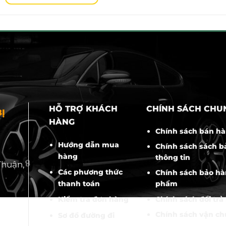
HỖ TRỢ KHÁCH
CHÍNH SÁCH CHU
Ị
HÀNG
Chính sách bán h
Hướng dẫn mua
Chính sách sách b
hàng
thông tin
Thuận,
Các phương thức
Chính sách bảo hà
thanh toán
phẩm
Chính sách đổi trả
Kiểm tra đơn hàng
Chính sách vận c
Sơ đồ đường đi