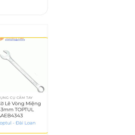
ỤNG CỤ CẦM TAY
DỤNG CỤ CẦM TAY
DỤNG 
ờ Lê Vòng Miệng
Tủ đồ nghề 7 ngăn
Cảo 
43mm TOPTUL
279 chi tiết JTC-
JEA
AAEB4343
3931+279
Toptu
optul - Đài Loan
JTC - Đài Loan