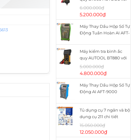
máy in nhiệt
6.000.000
₫
Giá
Giá
5.200.000
₫
gốc
hiện
Máy Thay Dầu Hộp Số Tự
là:
tại
5613
Động Tuần Hoàn AI AFT-
6.000.000₫.
là:
9900
5.200.000₫.
Máy kiểm tra bình ắc
quy AUTOOL BT880 với
máy in nhiệt
5.000.000
₫
Giá
Giá
4.800.000
₫
gốc
hiện
Máy Thay Dầu Hộp Số Tự
là:
tại
Động AI AFT-9000
5.000.000₫.
là:
4.800.000₫.
Tủ dụng cụ 7 ngăn và bộ
dụng cụ 211 chi tiết
WHS2111 WADFOW
15.050.000
₫
Giá
Giá
12.050.000
₫
gốc
hiện