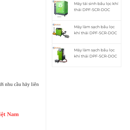
Máy tái sinh bầu lọc khí
là:
tại
thải DPF-SCR-DOC
15.050.000₫.
là:
thông minh cho động
12.050.000₫.
cơ Diesel ZQYM-518C
Máy làm sạch bầu lọc
khí thải DPF-SCR-DOC
cho động cơ Diesel
ZQYM A8
Máy làm sạch bầu lọc
khí thải DPF-SCR-DOC
cho động cơ Diesel
ZQYM 508A
i nhu cầu hãy liên
iệt Nam