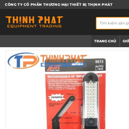
Bỏ
CÔNG TY CỔ PHẦN THƯƠNG MẠI THIẾT BỊ THỊNH PHÁT
qua
nội
Tìm
dung
kiếm:
TRANG CHỦ
GIỚ