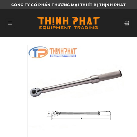
Bỏ
CÔNG TY CỔ PHẦN THƯƠNG MẠI THIẾT BỊ THỊNH PHÁT
qua
nội
dung