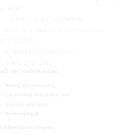
Tp.HCM.
☏ Điện thoại: 028.3535.1596
✆ Di động: 0941.633.693 - 0975.674.534. -
0937.498.767.
✉ Email: info@tpet.com.vn
☑ Mst: 0316192749
HỖ TRỢ KHÁCH HÀNG
Hướng dẫn mua hàng
Các phương thức thanh toán
Kiểm tra đơn hàng
Sơ đồ đường đi
CHÍNH SÁCH CHUNG