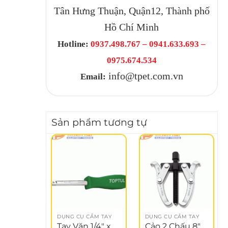
Tân Hưng Thuận, Quận12, Thành phố
Hồ Chí Minh
Hotline:
0937.498.767 – 0941.633.693 –
0975.674.534
info@tpet.com.vn
Email:
Sản phẩm tương tự
DỤNG CỤ CẦM TAY
DỤNG CỤ CẦM TAY
Tay Vặn 1/4″ x
Cảo 2 Chấu 8″