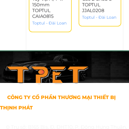
150mm
TOPTUL
TOPTUL
JJAL0208
CAIA0815
Toptul - Đài Loan
Toptul - Đài Loan
CÔNG TY CỔ PHẦN THƯƠNG MẠI THIẾT BỊ
THỊNH PHÁT
⊙ Trụ sở: B165 Bis, Đ. ĐHT10, P. Đông Hưng Thuận,