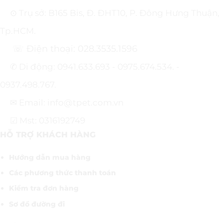
⊙ Trụ sở: B165 Bis, Đ. ĐHT10, P. Đông Hưng Thuận,
Tp.HCM.
☏ Điện thoại: 028.3535.1596
✆ Di động: 0941.633.693 - 0975.674.534. -
0937.498.767.
✉ Email: info@tpet.com.vn
☑ Mst: 0316192749
HỖ TRỢ KHÁCH HÀNG
Hướng dẫn mua hàng
Các phương thức thanh toán
Kiểm tra đơn hàng
Sơ đồ đường đi