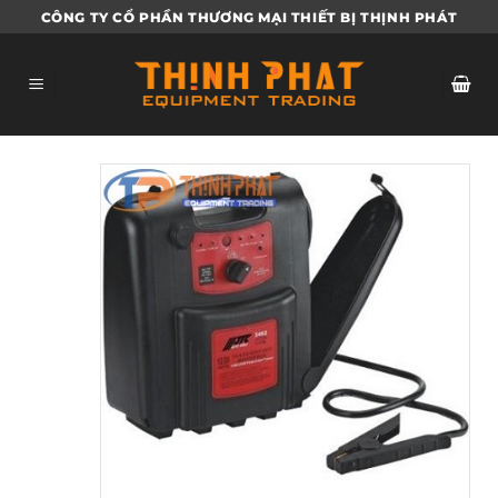
Bỏ
CÔNG TY CỔ PHẦN THƯƠNG MẠI THIẾT BỊ THỊNH PHÁT
qua
nội
dung