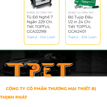
DỤNG CỤ CẦM TAY
DỤNG CỤ CẦM TAY
Tủ Đồ Nghề 7
Bộ Tuýp Đầu
Ngăn 229 Chi
1/2 in 24 Chi
Tiết TOPTUL
Tiết TOPTUL
GCAJ229B
GCAI2401
Toptul - Đài Loan
Toptul - Đài Loan
CÔNG TY CỔ PHẦN THƯƠNG MẠI THIẾT BỊ
THỊNH PHÁT