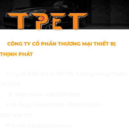
CÔNG TY CỔ PHẦN THƯƠNG MẠI THIẾT BỊ
THỊNH PHÁT
⊙ Trụ sở: B165 Bis, Đ. ĐHT10, P. Đông Hưng Thuận,
Tp.HCM.
☏ Điện thoại: 028.3535.1596
✆ Di động: 0941.633.693 - 0975.674.534. -
0937.498.767.
✉ Email: info@tpet.com.vn