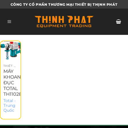
Bỏ
CÔNG TY CỔ PHẦN THƯƠNG MẠI THIẾT BỊ THỊNH PHÁT
qua
nội
dung
THIẾT BỊ DÙNG PIN
MÁY
KHOAN
ĐỤC
TOTAL
TH110286
Total -
Trung
Quốc