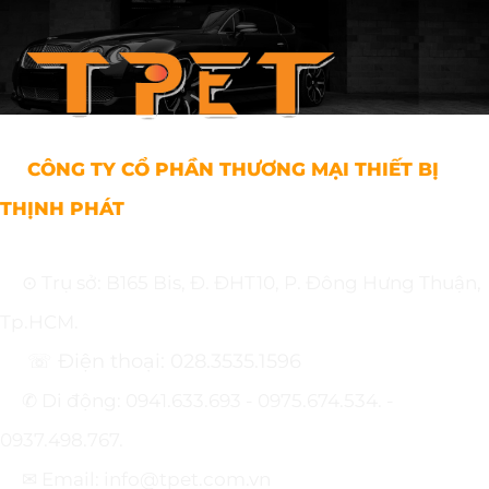
CÔNG TY CỔ PHẦN THƯƠNG MẠI THIẾT BỊ
THỊNH PHÁT
⊙ Trụ sở: B165 Bis, Đ. ĐHT10, P. Đông Hưng Thuận,
Tp.HCM.
☏ Điện thoại: 028.3535.1596
✆ Di động: 0941.633.693 - 0975.674.534. -
0937.498.767.
✉ Email: info@tpet.com.vn