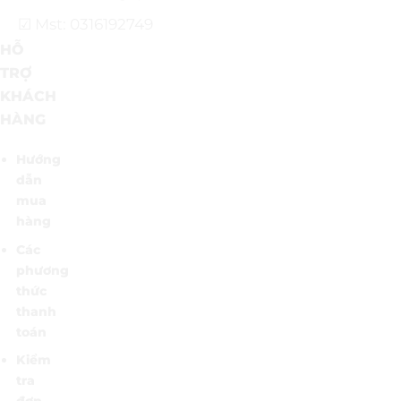
☑ Mst: 0316192749
HỖ
TRỢ
KHÁCH
HÀNG
Hướng
dẫn
mua
hàng
Các
phương
thức
thanh
toán
Kiểm
tra