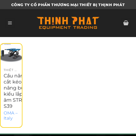
Bỏ
CÔNG TY CỔ PHẦN THƯƠNG MẠI THIẾT BỊ THỊNH PHÁT
qua
nội
dung
THIẾT BỊ GARAGE
Cầu nâng
cắt kéo
nâng bụng
kiểu lắp
âm STRATOS
S39
OMA –
Italy