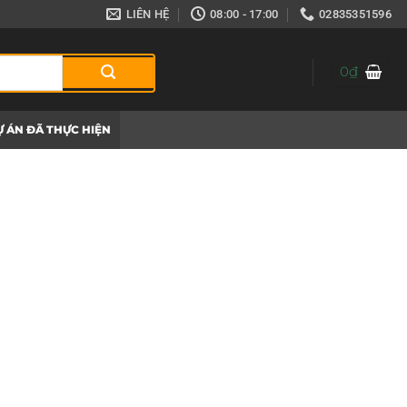
LIÊN HỆ
08:00 - 17:00
02835351596
0
₫
 ÁN ĐÃ THỰC HIỆN