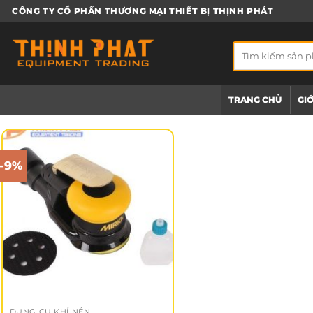
Bỏ
CÔNG TY CỔ PHẦN THƯƠNG MẠI THIẾT BỊ THỊNH PHÁT
qua
nội
Tìm
dung
kiếm:
TRANG CHỦ
GIỚ
-9%
DỤNG CỤ KHÍ NÉN