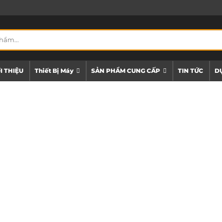
I THIỆU
Thiết Bị Máy
SẢN PHẨM CUNG CẤP
TIN TỨC
DỰ