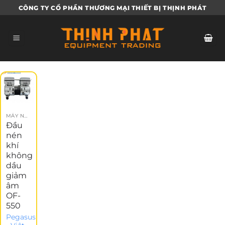
Bỏ
CÔNG TY CỔ PHẦN THƯƠNG MẠI THIẾT BỊ THỊNH PHÁT
qua
nội
dung
MÁY NÉN KHÍ
Đầu
nén
khí
không
dầu
giảm
âm
OF-
550
Pegasus