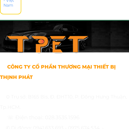
- Việt
Nam
CÔNG TY CỔ PHẦN THƯƠNG MẠI THIẾT BỊ
THỊNH PHÁT
⊙ Trụ sở: B165 Bis, Đ. ĐHT10, P. Đông Hưng Thuận,
Tp.HCM.
☏ Điện thoại: 028.3535.1596
✆ Di động: 0941.633.693 - 0975.674.534. -