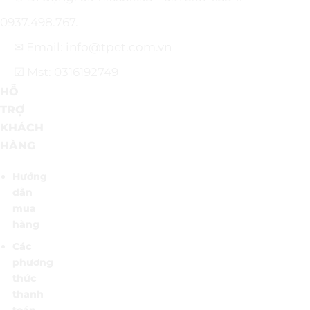
0937.498.767.
✉ Email: info@tpet.com.vn
☑ Mst: 0316192749
HỖ
TRỢ
KHÁCH
HÀNG
Hướng
dẫn
mua
hàng
Các
phương
thức
thanh
toán