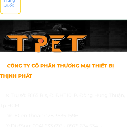
Trung
Quốc
CÔNG TY CỔ PHẦN THƯƠNG MẠI THIẾT BỊ
THỊNH PHÁT
⊙ Trụ sở: B165 Bis, Đ. ĐHT10, P. Đông Hưng Thuận,
Tp.HCM.
☏ Điện thoại: 028.3535.1596
✆ Di động: 0941.633.693 - 0975.674.534. -