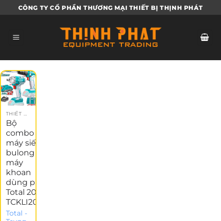
Bỏ
CÔNG TY CỔ PHẦN THƯƠNG MẠI THIẾT BỊ THỊNH PHÁT
qua
nội
dung
THIẾT BỊ GARAGE
Bộ
combo
máy siết
bulong ,
máy
khoan
dùng pin
Total 20V
TCKLI2017
Total -