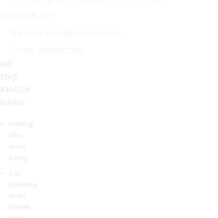
0937.498.767.
✉ Email: info@tpet.com.vn
☑ Mst: 0316192749
HỖ
TRỢ
KHÁCH
HÀNG
Hướng
dẫn
mua
hàng
Các
phương
thức
thanh
toán